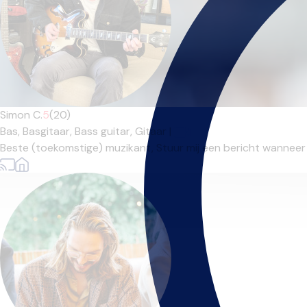
Simon C.
5
(20)
Bas,
Basgitaar,
Bass guitar,
Gitaar
|
Beste (toekomstige) muzikant, Stuur mij een bericht wanneer j