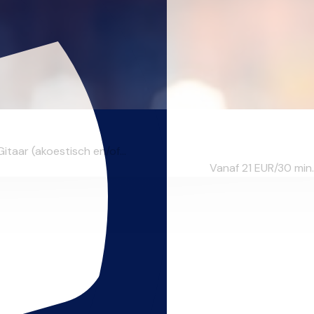
taar (akoestisch en/of...
Vanaf 21
EUR/30 min.