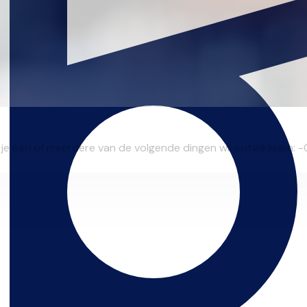
e één of meerdere van de volgende dingen wil ontwikkelen: -Gi