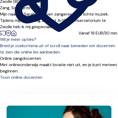
Zwolle (8017***),
Online
Zang,
Songwriting
|
Mijn naam is Sarah en ik ben zangeres in de lichte muziek.
Tijdens mijn opleiding aan het ArtEZ Conservatorium te
Zwolle heb ik mij gespecialiseerd ...
Vanaf 19
EUR/30 min.
Wil je meer opties?
Breid je zoekcriteria uit of scroll naar beneden om docenten
te zien die online les aanbieden.
Online zangdocenten
Met onlineonderwijs maakt locatie niet uit, en je kunt meteen
beginnen.
Toon online docenten