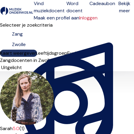
Vind
Word
Cadeaubon
Bekijk
muziekdocent
docent
meer
Open menu
Maak een profiel aan
Inloggen
Selecteer je zoekcriteria
Kaart weergeven
Lesdagen
Niveau
Leeftijdsgroep
Fysiek
Online
Zangdocenten in Zwolle
Sorteervolgorde
Sarah
5.0
(1)