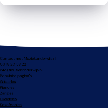
Contact met Muziekonderwijs.nl
06 18 20 58 22
info@muziekonderwijs.nl
Populaire pagina's
Gitaarles
Pianoles
Zangles
Ukeleleles
Saxofoonles