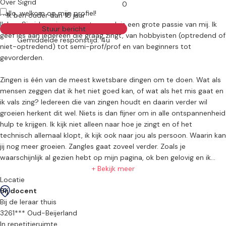
Over Sigrid
0
Hallo, welkom op mijn profiel!
Ik ben ouder dan 18 jaar
Ik ben Sigrid en zingen en stemwerk is een grote passie van mij. Ik
Stuur bericht
geef les aan iedereen die graag zingt, van hobbyisten (optredend of
Gemiddelde responstijd: 4u
niet-optredend) tot semi-prof/prof en van beginners tot
gevorderden.
Zingen is één van de meest kwetsbare dingen om te doen. Wat als
mensen zeggen dat ik het niet goed kan, of wat als het mis gaat en
ik vals zing? Iedereen die van zingen houdt en daarin verder wil
groeien herkent dit wel. Niets is dan fijner om in alle ontspannenheid
hulp te krijgen. Ik kijk niet alleen naar hoe je zingt en of het
technisch allemaal klopt, ik kijk ook naar jou als persoon. Waarin kan
jij nog meer groeien. Zangles gaat zoveel verder. Zoals je
waarschijnlijk al gezien hebt op mijn pagina, ok ben gelovig en ik
houd van God aanbidden. Dit aspect zou ik graag mee willen
+ Bekijk meer
nemen tijdens de zanglessen. Hoe aanbid jij in jouw kerk en hoe zou
Locatie
je dat eigenlijk willen doen? Wat is jouw diepe drive om te zingen?
Bij docent
Wat zing je eigenlijk echt? Mocht je juist helemaal niets hebben met
Bij de leraar thuis
het geloof, ben jij ook hartstikke welkom en zal ik je niets opleggen
3261*** Oud-Beijerland
wat je niet wilt. Ik wil jou graag leren kennen!
In repetitieruimte