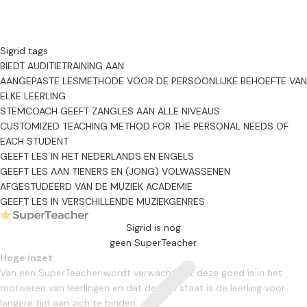
Sigrid tags
BIEDT AUDITIETRAINING AAN
AANGEPASTE LESMETHODE VOOR DE PERSOONLIJKE BEHOEFTE VAN
ELKE LEERLING
STEMCOACH
GEEFT ZANGLES AAN ALLE NIVEAUS
CUSTOMIZED TEACHING METHOD FOR THE PERSONAL NEEDS OF
EACH STUDENT
GEEFT LES IN HET NEDERLANDS EN ENGELS
GEEFT LES AAN TIENERS EN (JONG) VOLWASSENEN
AFGESTUDEERD VAN DE MUZIEK ACADEMIE
GEEFT LES IN VERSCHILLENDE MUZIEKGENRES
Sigrid is nog
geen SuperTeacher.
Hoge inzet
Van een SuperTeacher wordt verwacht dat deze goed is in het
motiveren van leerlingen en dat deze in staat is de leerling voor
langere tijd aan zich te binden.