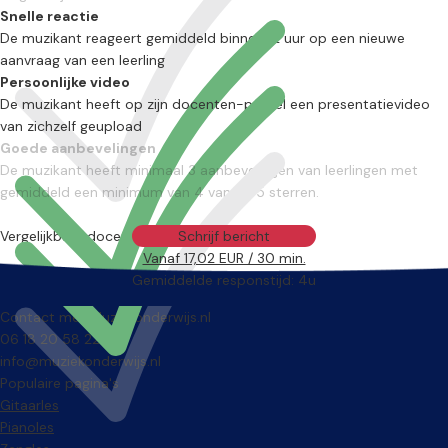
Snelle reactie
De muzikant reageert gemiddeld binnen 12 uur op een nieuwe
aanvraag van een leerling
Persoonlijke video
De muzikant heeft op zijn docenten-profiel een presentatievideo
van zichzelf geupload
Goede aanbevelingen
De muzikant heeft minimaal 3 aanbevelingen van leerlingen met
gemiddeld een minimum van 4 van de 5 sterren.
Vergelijkbare docenten
Schrijf bericht
Vanaf 17,02 EUR / 30 min.
Gemiddelde responstijd: 4u
Contact met Muziekonderwijs.nl
06 18 20 58 22
info@muziekonderwijs.nl
Populaire pagina's
Gitaarles
Pianoles