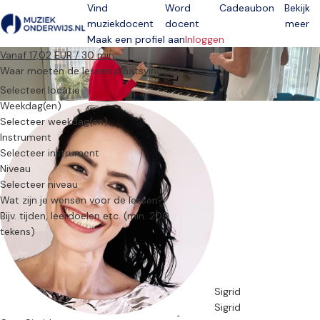
Vind
Word
Cadeaubon
Bekijk
muziekdocent
docent
meer
Open menu
Maak een profiel aan
Inloggen
Vanaf 17,02 EUR / 30 min.
Waar moeten de lessen plaatsvinden?
Selecteer locatie
Weekdag(en)
Selecteer weekdag(en)
Instrument
Selecteer instrument
Niveau
Selecteer niveau
Wat zijn je wensen voor de lessen?
Sigrid
Sigrid