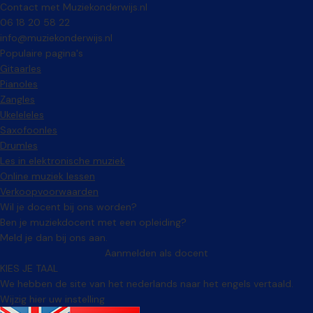
Contact met Muziekonderwijs.nl
06 18 20 58 22
info@muziekonderwijs.nl
Populaire pagina's
Gitaarles
Pianoles
Zangles
Ukeleleles
Saxofoonles
Drumles
Les in elektronische muziek
Online muziek lessen
Verkoopvoorwaarden
Wil je docent bij ons worden?
Ben je muziekdocent met een opleiding?
Meld je dan bij ons aan.
Aanmelden als docent
KIES JE TAAL
We hebben de site van het nederlands naar het engels vertaald.
Wijzig hier uw instelling