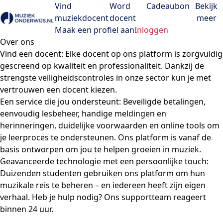
Vind
Word
Cadeaubon
Bekijk
muziekdocent
docent
meer
Open menu
Maak een profiel aan
Inloggen
Over ons
Vind een docent:
Elke docent op ons platform is zorgvuldig
gescreend op kwaliteit en professionaliteit. Dankzij de
strengste veiligheidscontroles in onze sector kun je met
vertrouwen een docent kiezen.
Een service die jou ondersteunt:
Beveiligde betalingen,
eenvoudig lesbeheer, handige meldingen en
herinneringen, duidelijke voorwaarden en online tools om
je leerproces te ondersteunen. Ons platform is vanaf de
basis ontworpen om jou te helpen groeien in muziek.
Geavanceerde technologie met een persoonlijke touch:
Duizenden studenten gebruiken ons platform om hun
muzikale reis te beheren – en iedereen heeft zijn eigen
verhaal. Heb je hulp nodig? Ons supportteam reageert
binnen 24 uur.