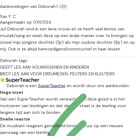
- basis van noten en ritme;
Aanbevelingen van Deborah
5.0
(1)
- liedjes zingen aangepast aan de mogelijkheden van de
Swi Y. C.
kinderstem;
Aangemaakt op 07/07/24
- kleine liedjes of ritmes spelen op bv. klokkenspel, keyboard,
Juf Deborah vind ik een lieve vrouw en ze heeft veel kennis van
Boomwhackers, blokfluit en/of ocarina (klein blaasinstrument);
muziek/zang en weet deze op een leuke manier over te brengen op
- luisteren naar muziek;
zowel mijn jongste dochter (3jr) als mijn oudste dochter (6jr) en op
- een gast ontvangen die een instrument speelt zoals bijvoorbeeld
mij. Ook is ze altijd bemoedigend/constructief in haar lessen.
viool of trompet.
Deborah tags
Kinderkoor
GEEFT LES AAN VOLWASSENEN EN KINDEREN
Ik heb ook op diverse locaties mogelijkheden om een of meer
BIEDT LES AAN VOOR DREUMESEN, PEUTERS EN KLEUTERS
kinderkoren te starten voor kinderen vanaf groep 4 van de
basisschool.
Deborah is een
SuperTeacher
en wordt door ons aanbevolen.
Deze repetities omvatten onder andere:
Hoge inzet
- ritme en noten leren;
Van een SuperTeacher wordt verwacht dat deze goed is in het
- toonoefeningen;
motiveren van leerlingen en dat deze in staat is de leerling voor
- vrolijke warming-upoefeningen gebaseerd op de mogelijkheden
langere tijd aan zich te binden.
van de kinderstem;
Snelle reactie
- liedjes uit verschillende landen, tijden en genres;
De muzikant reageert gemiddeld binnen 12 uur op een nieuwe
- begin van meerstemmig zingen met behulp van Canons en Circle
aanvraag van een leerling