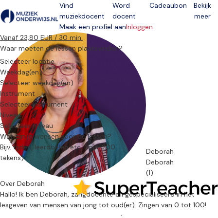
Vind
Word
Cadeaubon
Bekijk
muziekdocent
docent
meer
Open menu
Maak een profiel aan
Inloggen
Vanaf 23,80 EUR / 30 min.
Waar moeten de lessen plaatsvinden?
Selecteer locatie
Weekdag(en)
Selecteer weekdag(en)
Instrument
Selecteer instrument
Niveau
Selecteer niveau
Wat zijn je wensen voor de lessen?
Deborah
Deborah
(1)
Over Deborah
Hallo! Ik ben Deborah, zangdocente en gespecialiseerd in het
lesgeven van mensen van jong tot oud(er). Zingen van 0 tot 100!