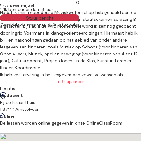
0
Iets over mijzelf
Ik ben ouder dan 18 jaar
Nadat ik mijn propedeuse Muziekwetenschap heb gehaald aan de
Stuur bericht
Universiteit van Amsterdam, heb ik mijn staatsexamen solozang B
Gemiddelde responstijd: 3u of minder
afgesloten bij Paula de Wit. Momenteel word ik zelf nog gecoacht
door Ingrid Voermans in klankgeoriënteerd zingen. Hiernaast heb ik
bij- en nascholingen gedaan op het gebied van onder andere
lesgeven aan kinderen, zoals Muziek op Schoot (voor kinderen van
0 tot 4 jaar), Muziek, spel en beweging (voor kinderen van 4 tot 12
jaar), Cultuurdocent, Projectdocent in de Klas, Kunst in Leren en
Kinder)Koordirectie.
Ik heb veel ervaring in het lesgeven aan zowel volwassen als
kinderen, als individuele les en als groepslessen en koren. Hoewel ik
+ Bekijk meer
klassiek opgeleid ben, wordt er in de les heus niet alleen aandacht
Locatie
bestaat aan klassieke muziek. We gaan samen opzoek naar de
Bij docent
muzieksoort die bij jouw smaak en stem past.
Bij de leraar thuis
1187*** Amstelveen
Mijn motto:
Online
Gezond genieten van zingen voor 0 tot 80 jaar
.
De lessen worden online gegeven in onze OnlineClassRoom
Ik geef les op verschillende locaties.