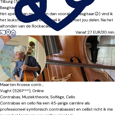
Tilburg (5046***),
Online
Basgitaar
Het spelen van muziek (en dan vooral de basgitaar😉) vind ik
het leukste wat er is en dat wil ik graag met jou delen. Na het
afronden van de Rockacadem...
Vanaf 27
EUR/30 min.
Maarten Kroese contr...
Vught (5261***),
Online
Contrabas,
Muziektheorie,
Solfège,
Cello
Contrabas en cello Na een 45-jarige carrière als
professioneel symfonisch contrabassist en cellist richt ik me