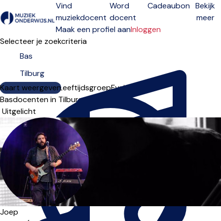
Vind
Word
Cadeaubon
Bekijk
muziekdocent
docent
meer
Open menu
Maak een profiel aan
Inloggen
Selecteer je zoekcriteria
Kaart weergeven
Lesdagen
Niveau
Leeftijdsgroep
Fysiek
Online
Basdocenten in Tilburg
Sorteervolgorde
Joep