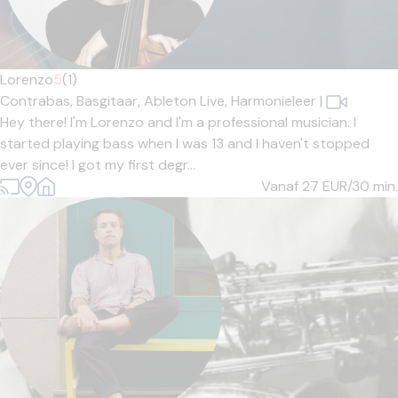
Lorenzo
5
(1)
Contrabas,
Basgitaar,
Ableton Live,
Harmonieleer
|
Hey there! I'm Lorenzo and I'm a professional musician. I
started playing bass when I was 13 and I haven't stopped
ever since! I got my first degr...
Vanaf 27
EUR/30 min.