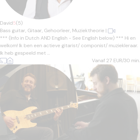
David
5
(5)
Bass guitar,
Gitaar,
Gehoorleer,
Muziektheorie
|
*** (Info in Dutch AND English - See English below) *** Hi en
welkom! Ik ben een actieve gitarist/ componist/ muziekleraar.
Ik heb gespeeld met ...
Vanaf 27
EUR/30 min.