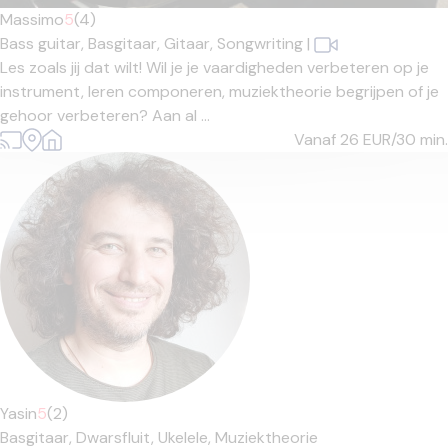
Massimo
5
(4)
Bass guitar,
Basgitaar,
Gitaar,
Songwriting
|
Les zoals jij dat wilt! Wil je je vaardigheden verbeteren op je
instrument, leren componeren, muziektheorie begrijpen of je
gehoor verbeteren? Aan al ...
Vanaf 26
EUR/30 min.
Yasin
5
(2)
Basgitaar,
Dwarsfluit,
Ukelele,
Muziektheorie