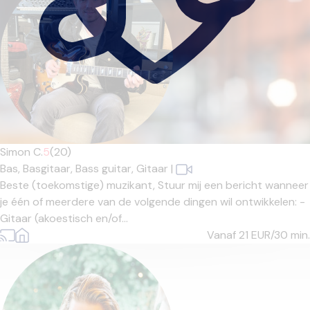
Simon C.
5
(20)
Bas,
Basgitaar,
Bass guitar,
Gitaar
|
Beste (toekomstige) muzikant, Stuur mij een bericht wanneer
je één of meerdere van de volgende dingen wil ontwikkelen: -
Gitaar (akoestisch en/of...
Vanaf 21
EUR/30 min.