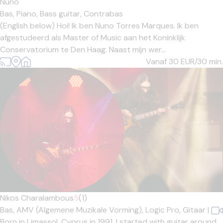
Nuno
Bas,
Piano,
Bass guitar,
Contrabas
(English below) Hoi! Ik ben Nuno Torres Marques. Ik ben
afgestudeerd als Master of Music aan het Koninklijk
Conservatorium te Den Haag. Naast mijn wer...
Vanaf 30
EUR/30 min.
Nikos Charalambous
5
(1)
Bas,
AMV (Algemene Muzikale Vorming),
Logic Pro,
Gitaar
|
Born in Limassol, Cyprus in 1991, I started with guitar around