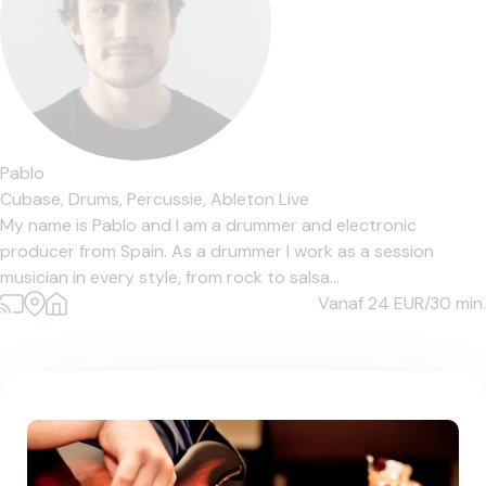
Pablo
Cubase,
Drums,
Percussie,
Ableton Live
My name is Pablo and I am a drummer and electronic
producer from Spain. As a drummer I work as a session
musician in every style, from rock to salsa...
Vanaf 24
EUR/30 min.