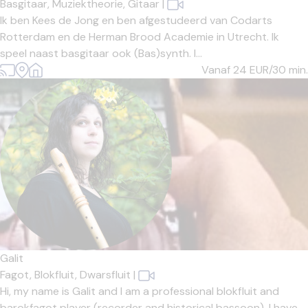
Basgitaar,
Muziektheorie,
Gitaar
|
Ik ben Kees de Jong en ben afgestudeerd van Codarts
Rotterdam en de Herman Brood Academie in Utrecht. Ik
speel naast basgitaar ook (Bas)synth. I...
Vanaf 24
EUR/30 min.
Galit
Fagot,
Blokfluit,
Dwarsfluit
|
Hi, my name is Galit and I am a professional blokfluit and
barokfagot player (recorder and historical bassoon). I have