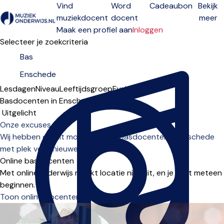
Vind
Word
Cadeaubon
Bekijk
muziekdocent
docent
meer
Open menu
Maak een profiel aan
Inloggen
Selecteer je zoekcriteria
Lesdagen
Niveau
Leeftijdsgroep
Fysiek
Online
Basdocenten in Enschede
Sorteervolgorde
Onze excuses...
Wij hebben op dit moment geen basdocenten in Enschede
met plek voor nieuwe leerlingen.
Online basdocenten
Met onlineonderwijs maakt locatie niet uit, en je kunt meteen
beginnen.
Toon online docenten