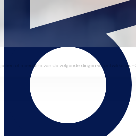
e één of meerdere van de volgende dingen wil ontwikkelen: -Gi