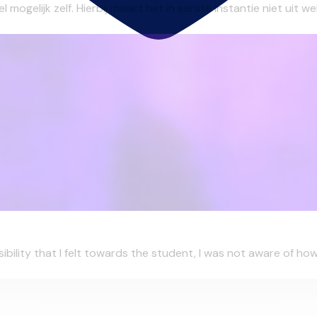
gelijk zelf. Hierbij maakt het in eerste instantie niet uit welke
ility that I felt towards the student, I was not aware of how 