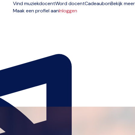
Vind muziekdocent
Word docent
Cadeaubon
Bekijk meer
Maak een profiel aan
Inloggen