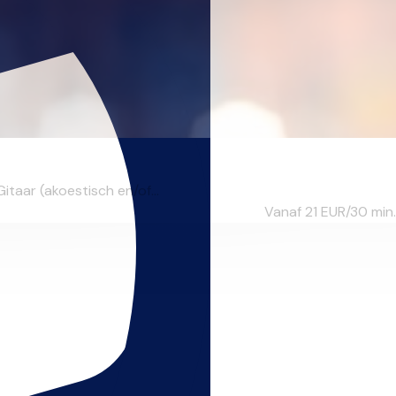
taar (akoestisch en/of...
Vanaf 21
EUR/30 min.