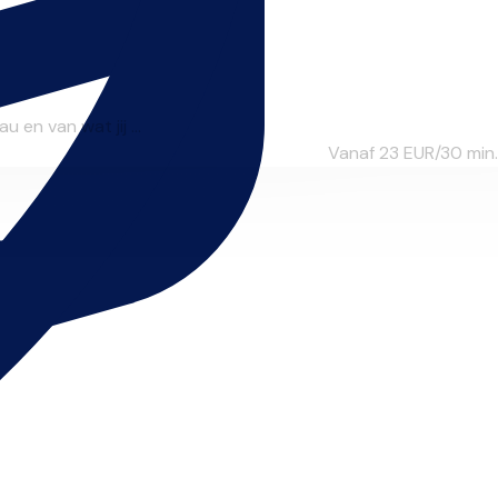
 en van wat jij ...
Vanaf 23
EUR/30 min.