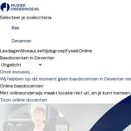
Selecteer je zoekcriteria
Lesdagen
Niveau
Leeftijdsgroep
Fysiek
Online
Basdocenten in Deventer
Sorteervolgorde
Onze excuses...
Wij hebben op dit moment geen basdocenten in Deventer met 
Online basdocenten
Met onlineonderwijs maakt locatie niet uit, en je kunt meteen
Toon online docenten