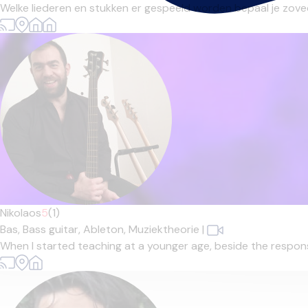
Welke liederen en stukken er gespeeld worden bepaal je zoveel mo
Nikolaos
5
(1)
Bas,
Bass guitar,
Ableton,
Muziektheorie
|
When I started teaching at a younger age, beside the responsib