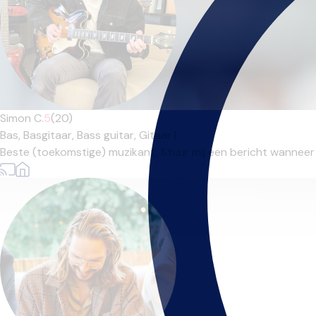
Simon C.
5
(20)
Bas,
Basgitaar,
Bass guitar,
Gitaar
|
Beste (toekomstige) muzikant, Stuur mij een bericht wanneer j