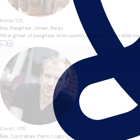
Korne
5
(3)
Bas,
Basgitaar,
Gitaar,
Banjo
Wil je gitaar of basgitaar leren spelen of ben je al een tijdje be
Cord
4.9
(11)
Bas,
Contrabas,
Piano,
Logic
|