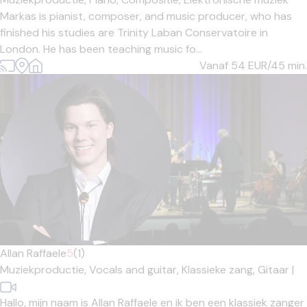
Markas is pianist, composer, and music producer, who has
finished his studies are Trinity Laban Conservatoire in
London. He has been teaching music fo...
Vanaf 54
EUR/45 min.
Allan Raffaele
5
(1)
Muziekproductie,
Vocals and guitar,
Klassieke zang,
Gitaar
|
Hallo, mijn naam is Allan Raffaele en ik ben een klassiek zanger