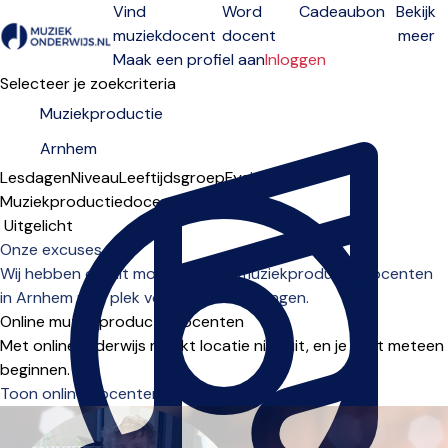
Vind
Word
Cadeaubon
Bekijk
muziekdocent
docent
meer
Open menu
Maak een profiel aan
Inloggen
Selecteer je zoekcriteria
Lesdagen
Niveau
Leeftijdsgroep
Fysiek
Online
Muziekproductiedocenten in Arnhem
Sorteervolgorde
Onze excuses...
Wij hebben op dit moment geen muziekproductiedocenten
in Arnhem met plek voor nieuwe leerlingen.
Online muziekproductiedocenten
Met onlineonderwijs maakt locatie niet uit, en je kunt meteen
beginnen.
Toon online docenten