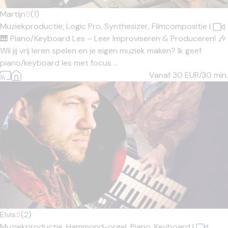
Martijn
5
(1)
Muziekproductie,
Logic Pro,
Synthesizer,
Filmcompositie
|
🎹 Piano/Keyboard Les – Leer Improviseren & Produceren! 🎶
Wil jij vrij leren spelen en je eigen muziek maken? Ik geef
piano/keyboard les met focus ...
Vanaf 30
EUR/30 min.
Elvis
5
(2)
Muziekproductie,
Hammond-orgel,
Piano,
Keyboard
|