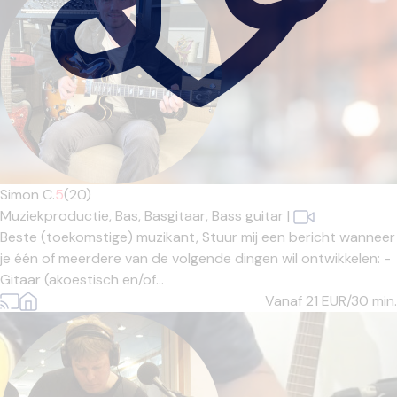
Simon C.
5
(20)
Muziekproductie,
Bas,
Basgitaar,
Bass guitar
|
Beste (toekomstige) muzikant, Stuur mij een bericht wanneer
je één of meerdere van de volgende dingen wil ontwikkelen: -
Gitaar (akoestisch en/of...
Vanaf 21
EUR/30 min.