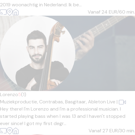
2019 woonachtig in Nederland. Ik be...
Vanaf 24
EUR/60 min.
Lorenzo
5
(1)
Muziekproductie,
Contrabas,
Basgitaar,
Ableton Live
|
Hey there! I'm Lorenzo and I'm a professional musician. I
started playing bass when I was 13 and I haven't stopped
ever since! I got my first degr...
Vanaf 27
EUR/30 min.