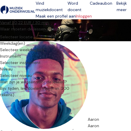
Vind
Word
Cadeaubon
Bekijk
muziekdocent
docent
meer
Open menu
Maak een profiel aan
Inloggen
Vanaf 30,22 EUR / 30 min.
Waar moeten de lessen plaatsvinden?
Selecteer locatie
Weekdag(en)
Selecteer weekdag(en)
Instrument
Selecteer instrument
Niveau
Selecteer niveau
Wat zijn je wensen voor de lessen?
Aaron
Aaron