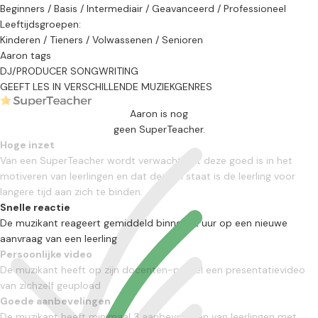
Beginners / Basis / Intermediair / Geavanceerd / Professioneel
Leeftijdsgroepen:
Kinderen / Tieners / Volwassenen / Senioren
Aaron tags
DJ/PRODUCER
SONGWRITING
GEEFT LES IN VERSCHILLENDE MUZIEKGENRES
Aaron is nog
geen SuperTeacher.
Hoge inzet
Van een SuperTeacher wordt verwacht dat deze goed is in het
motiveren van leerlingen en dat deze in staat is de leerling voor
langere tijd aan zich te binden.
Snelle reactie
De muzikant reageert gemiddeld binnen 12 uur op een nieuwe
aanvraag van een leerling
Persoonlijke video
De muzikant heeft op zijn docenten-profiel een presentatievideo
van zichzelf geupload
Goede aanbevelingen
De muzikant heeft minimaal 3 aanbevelingen van leerlingen met