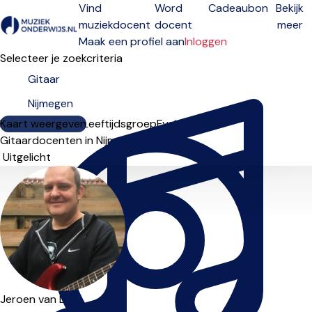
Vind
Word
Cadeaubon
Bekijk
muziekdocent
docent
meer
Open menu
Maak een profiel aan
Inloggen
Selecteer je zoekcriteria
Kaart weergeven
Lesdagen
Niveau
Leeftijdsgroep
Fysiek
Online
Gitaardocenten in Nijmegen
Sorteervolgorde
Jeroen van Dam