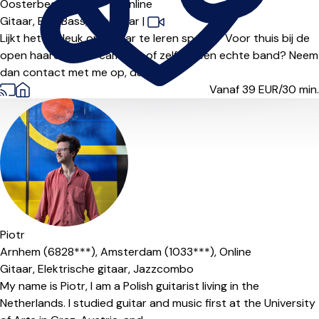
Oosterbeek (6861***),
Online
Gitaar,
Bas,
Bass,
Basgitaar
|
Lijkt het jou leuk om gitaar te leren spelen? Voor thuis bij de
open haard, op de camping of zelfs in een echte band? Neem
dan contact met me op, dan ...
Vanaf 39
EUR/30 min.
Piotr
Arnhem (6828***),
Amsterdam (1033***),
Online
Gitaar,
Elektrische gitaar,
Jazzcombo
My name is Piotr, I am a Polish guitarist living in the
Netherlands. I studied guitar and music first at the University