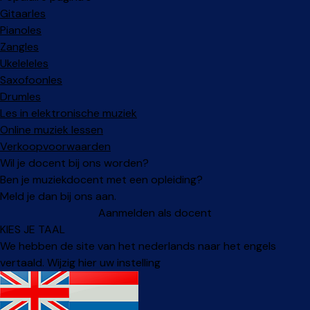
Gitaarles
Pianoles
Zangles
Ukeleleles
Saxofoonles
Drumles
Les in elektronische muziek
Online muziek lessen
Verkoopvoorwaarden
Wil je docent bij ons worden?
Ben je muziekdocent met een opleiding?
Meld je dan bij ons aan.
Aanmelden als docent
KIES JE TAAL
We hebben de site van het nederlands naar het engels
vertaald. Wijzig hier uw instelling