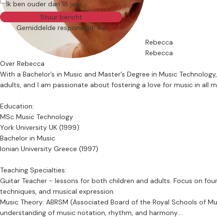
Ik ben ouder dan 18 jaar
Stuur bericht
Gemiddelde responstijd: 4u
Rebecca
Rebecca
Over Rebecca
With a Bachelor’s in Music and Master’s Degree in Music Technology, I
adults, and I am passionate about fostering a love for music in all 
Education:
MSc Music Technology
York University UK (1999)
Bachelor in Music
Ionian University Greece (1997)
Teaching Specialties:
Guitar Teacher - lessons for both children and adults. Focus 
techniques, and musical expression.
Music Theory: ABRSM (Associated Board of the Royal Schools of M
understanding of music notation, rhythm, and harmony.