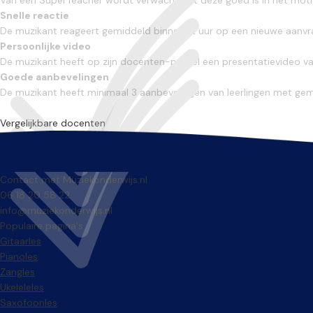
Snelle reactie
De muzikant reageert gemiddeld binnen 12 uur op een nieuwe aanvra
Persoonlijke video
De muzikant heeft op zijn docenten-profiel een presentatievideo va
Goede aanbevelingen
De muzikant heeft minimaal 3 aanbevelingen van leerlingen met ge
Vergelijkbare docenten
Contact met Muziekonderwijs.nl
06 18 20 58 22
info@muziekonderwijs.nl
Populaire pagina's
Gitaarles
Pianoles
Zangles
Ukeleleles
Saxofoonles