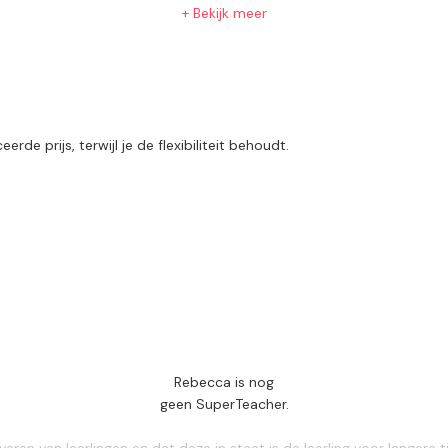
+ Bekijk meer
de prijs, terwijl je de flexibiliteit behoudt.
Rebecca is nog
geen SuperTeacher.
n van leerlingen en dat deze in staat is de leerling voor langere ti