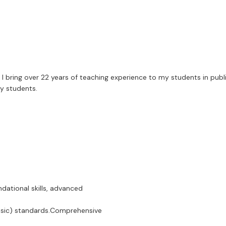
 bring over 22 years of teaching experience to my students in public 
my students.
on foundational skills, advanced
usic) standards.Comprehensive