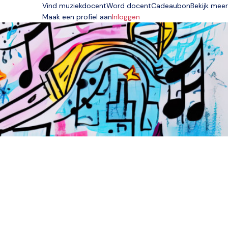
Vind muziekdocent
Word docent
Cadeaubon
Bekijk meer
Maak een profiel aan
Inloggen