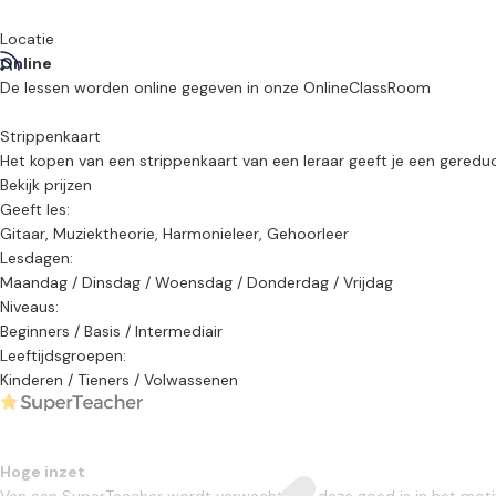
4-part Harmony - rules, exercises
Locatie
Language: English, Greek
Online
De lessen worden online gegeven in onze OnlineClassRoom
Strippenkaart
Het kopen van een strippenkaart van een leraar geeft je een gereduceer
Bekijk prijzen
Geeft les:
Gitaar, Muziektheorie, Harmonieleer, Gehoorleer
Lesdagen:
Maandag / Dinsdag / Woensdag / Donderdag / Vrijdag
Niveaus:
Beginners / Basis / Intermediair
Leeftijdsgroepen:
Kinderen / Tieners / Volwassenen
Hoge inzet
Van een SuperTeacher wordt verwacht dat deze goed is in het motivere