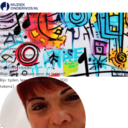
Vanaf 17,02 EUR / 30 min.
Waar moeten de lessen plaatsvinden?
Selecteer locatie
Weekdag(en)
Selecteer weekdag(en)
Instrument
Selecteer instrument
Niveau
Selecteer niveau
Wat zijn je wensen voor de lessen?
0