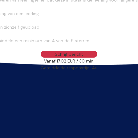
ag van een leerling
n zichzelf geupload
middeld een minimum van 4 van de 5 sterren.
Schrijf bericht
Vanaf 17,02 EUR / 30 min.
Gemiddelde responstijd: 4u