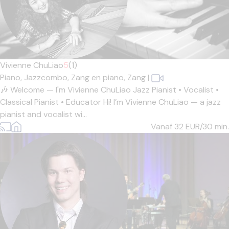
Vivienne ChuLiao
5
(1)
Piano,
Jazzcombo,
Zang en piano,
Zang
|
🎶 Welcome — I'm Vivienne ChuLiao Jazz Pianist • Vocalist •
Classical Pianist • Educator Hi! I’m Vivienne ChuLiao — a jazz
pianist and vocalist wi...
Vanaf 32
EUR/30 min.