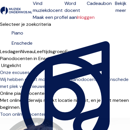
Vind
Word
Cadeaubon
Bekijk
muziekdocent
docent
meer
Open menu
Maak een profiel aan
Inloggen
Selecteer je zoekcriteria
Lesdagen
Niveau
Leeftijdsgroep
Fysiek
Online
Pianodocenten in Enschede
Sorteervolgorde
Onze excuses...
Wij hebben op dit moment geen pianodocenten in Enschede
met plek voor nieuwe leerlingen.
Online pianodocenten
Met onlineonderwijs maakt locatie niet uit, en je kunt meteen
beginnen.
Toon online docenten