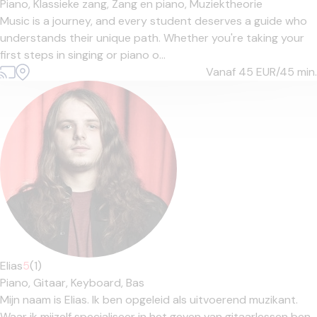
Piano,
Klassieke zang,
Zang en piano,
Muziektheorie
Music is a journey, and every student deserves a guide who
understands their unique path. Whether you're taking your
first steps in singing or piano o...
Vanaf 45
EUR/45 min.
Elias
5
(1)
Piano,
Gitaar,
Keyboard,
Bas
Mijn naam is Elias. Ik ben opgeleid als uitvoerend muzikant.
Waar ik mijzelf specialiseer in het geven van gitaarlessen ben