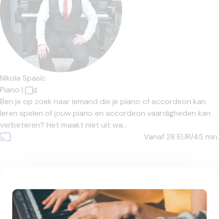
Nikola Spasic
Piano
|
Ben je op zoek naar iemand die je piano of accordeon kan
leren spelen of jouw piano en accordeon vaardigheden kan
verbeteren? Het maakt niet uit wa...
Vanaf 28
EUR/45 min.