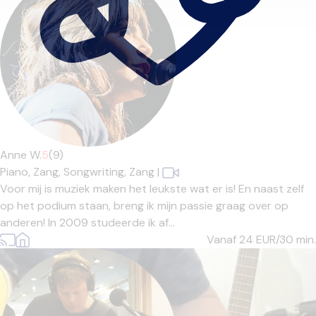
Anne W.
5
(9)
Piano,
Zang,
Songwriting,
Zang
|
Voor mij is muziek maken het leukste wat er is! En naast zelf
op het podium staan, breng ik mijn passie graag over op
anderen! In 2009 studeerde ik af...
Vanaf 24
EUR/30 min.