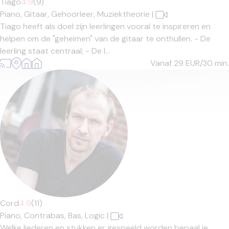
Tiago
4.9
(9)
Piano,
Gitaar,
Gehoorleer,
Muziektheorie
|
Tiago heeft als doel zijn leerlingen vooral te inspireren en
helpen om de "geheimen" van de gitaar te onthullen. - De
leerling staat centraal; - De l...
Vanaf 29
EUR/30 min.
Cord
4.9
(11)
Piano,
Contrabas,
Bas,
Logic
|
Welke liederen en stukken er gespeeld worden bepaal je