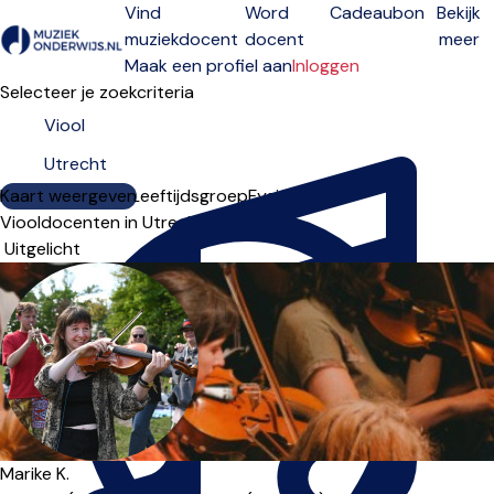
Vind
Word
Cadeaubon
Bekijk
muziekdocent
docent
meer
Open menu
Maak een profiel aan
Inloggen
Selecteer je zoekcriteria
Kaart weergeven
Lesdagen
Niveau
Leeftijdsgroep
Fysiek
Online
Viooldocenten in Utrecht
Sorteervolgorde
Marike K.