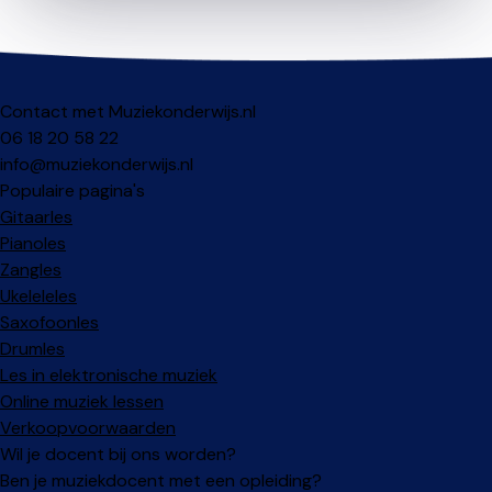
Contact met Muziekonderwijs.nl
06 18 20 58 22
info@muziekonderwijs.nl
Populaire pagina's
Gitaarles
Pianoles
Zangles
Ukeleleles
Saxofoonles
Drumles
Les in elektronische muziek
Online muziek lessen
Verkoopvoorwaarden
Wil je docent bij ons worden?
Ben je muziekdocent met een opleiding?