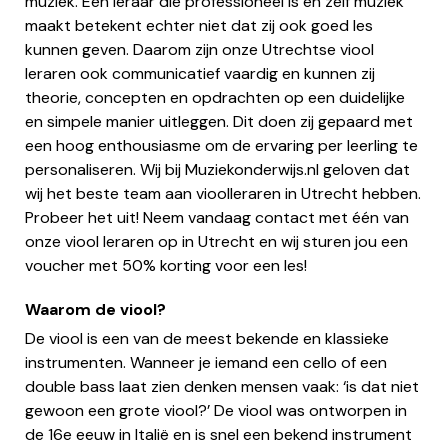
muziek. Een leraar die professioneel is en zelf muziek
maakt betekent echter niet dat zij ook goed les
kunnen geven. Daarom zijn onze Utrechtse viool
leraren ook communicatief vaardig en kunnen zij
theorie, concepten en opdrachten op een duidelijke
en simpele manier uitleggen. Dit doen zij gepaard met
een hoog enthousiasme om de ervaring per leerling te
personaliseren. Wij bij Muziekonderwijs.nl geloven dat
wij het beste team aan vioolleraren in Utrecht hebben.
Probeer het uit! Neem vandaag contact met één van
onze viool leraren op in Utrecht en wij sturen jou een
voucher met 50% korting voor een les!
Waarom de viool?
De viool is een van de meest bekende en klassieke
instrumenten. Wanneer je iemand een cello of een
double bass laat zien denken mensen vaak: ‘is dat niet
gewoon een grote viool?’ De viool was ontworpen in
de 16e eeuw in Italië en is snel een bekend instrument