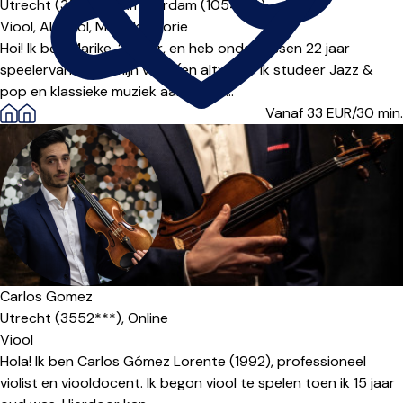
Utrecht (3511***),
Amsterdam (1054***)
Viool,
Altviool,
Muziektheorie
Hoi! Ik ben Marike, 26 jaar, en heb ondertussen 22 jaar
speelervaring op mijn viool (en altviool). Ik studeer Jazz &
pop en klassieke muziek aan de HK...
Vanaf 33
EUR/30 min.
Carlos Gomez
Utrecht (3552***),
Online
Viool
Hola! Ik ben Carlos Gómez Lorente (1992), professioneel
violist en viooldocent. Ik begon viool te spelen toen ik 15 jaar