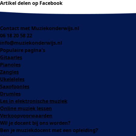
Artikel delen op Facebook
Contact met Muziekonderwijs.nl
06 18 20 58 22
info@muziekonderwijs.nl
Populaire pagina's
Gitaarles
Pianoles
Zangles
Ukeleleles
Saxofoonles
Drumles
Les in elektronische muziek
Online muziek lessen
Verkoopvoorwaarden
Wil je docent bij ons worden?
Ben je muziekdocent met een opleiding?