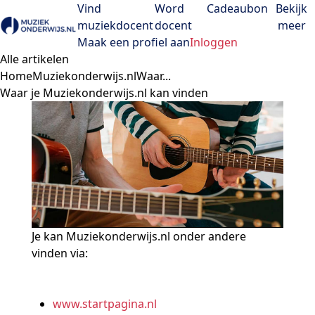
Vind
Word
Cadeaubon
Bekijk
muziekdocent
docent
meer
Open menu
Maak een profiel aan
Inloggen
Alle artikelen
Home
Muziekonderwijs.nl
Waar...
Waar je Muziekonderwijs.nl kan vinden
Je kan Muziekonderwijs.nl onder andere
vinden via:
www.startpagina.nl