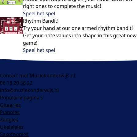
right ones to complete the music!
Speel het spel
Rhythm Bandit!
Try your hand at our one armed rhythm bandit!
Get your note values into shape in this great new
game!
Speel het spel
Contact met Muziekonderwijs.nl
06 18 20 58 22
info@muziekonderwijs.nl
Populaire pagina's
Gitaarles
Pianoles
Zangles
Ukeleleles
Saxofoonles