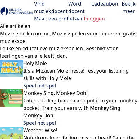
Vind
Word
Cadeaubon
Bekijk
muziekdocent
docent
meer
Open menu
Maak een profiel aan
Inloggen
Alle artikelen
Muziekspellen online, Muziekspellen voor kinderen, gratis
muziekspel
Leuke en educatieve muziekspellen. Geschikt voor
leerlingen van alle leeftijden.
Holy Mole
It's a Mexican Mole Fiesta! Test your listening
skills with Holy Mole
Speel het spel
Monkey Sing, Monkey Doh!
Catch a falling banana and put it in your monkey
pocket! Train your ears with Monkey Sing,
Monkey Doh!
Speel het spel
Weather Wise!
Notedrops keep falling on your head! Catch the