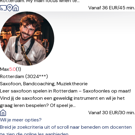
Rotterdam. My main focus when te...
Vanaf 36
EUR/45 min.
Max
5.0
(1)
Rotterdam (3024***)
Saxofoon,
Bandcoaching,
Muziektheorie
Leer saxofoon spelen in Rotterdam – Saxofoonles op maat!
Vind jij de saxofoon een geweldig instrument en wil je het
graag leren bespelen? Of speel je...
Vanaf 30
EUR/30 min.
Wil je meer opties?
Breid je zoekcriteria uit of scroll naar beneden om docenten
te zien die online les aanbieden.