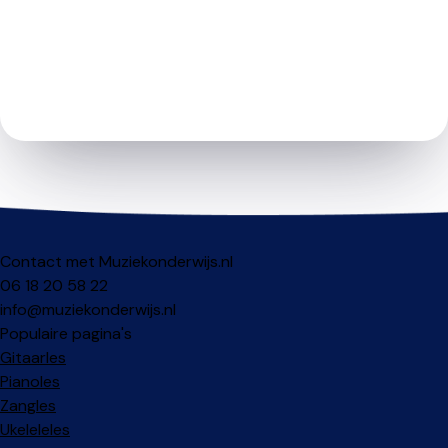
Contact met Muziekonderwijs.nl
06 18 20 58 22
info@muziekonderwijs.nl
Populaire pagina's
Gitaarles
Pianoles
Zangles
Ukeleleles