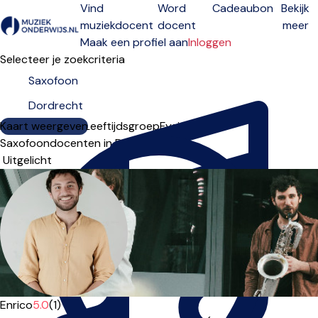
Vind
Word
Cadeaubon
Bekijk
muziekdocent
docent
meer
Open menu
Maak een profiel aan
Inloggen
Selecteer je zoekcriteria
Kaart weergeven
Lesdagen
Niveau
Leeftijdsgroep
Fysiek
Online
Saxofoondocenten in Dordrecht
Sorteervolgorde
Enrico
5.0
(1)