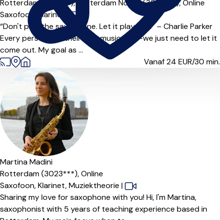
Rotterdam (3011***),
Rotterdam Noord (3032***),
Online
Saxofoon,
Klarinet
|
“Don't play the saxophone. Let it play you.” – Charlie Parker
Every person has their own musicality—we just need to let it
come out. My goal as ...
Vanaf 24
EUR/30 min.
Martina Madini
Rotterdam (3023***),
Online
Saxofoon,
Klarinet,
Muziektheorie
|
Sharing my love for saxophone with you! Hi, I'm Martina,
saxophonist with 5 years of teaching experience based in