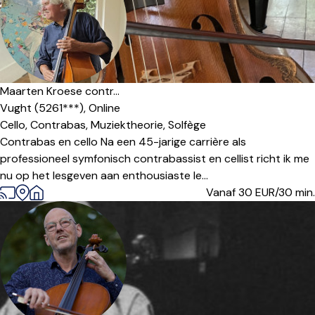
Maarten Kroese contr...
Vught (5261***),
Online
Cello,
Contrabas,
Muziektheorie,
Solfège
Contrabas en cello Na een 45-jarige carrière als
professioneel symfonisch contrabassist en cellist richt ik me
nu op het lesgeven aan enthousiaste le...
Vanaf 30
EUR/30 min.