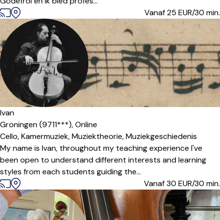
Godefroi en ik bied profes...
Vanaf 25
EUR/30 min.
Ivan
Groningen (9711***),
Online
Cello,
Kamermuziek,
Muziektheorie,
Muziekgeschiedenis
My name is Ivan, throughout my teaching experience I've
been open to understand different interests and learning
styles from each students guiding the...
Vanaf 30
EUR/30 min.