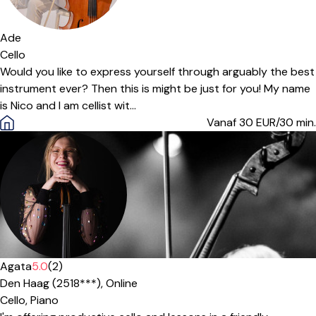
Ade
Cello
Would you like to express yourself through arguably the best
instrument ever? Then this is might be just for you! My name
is Nico and I am cellist wit...
Vanaf 30
EUR/30 min.
Agata
5.0
(2)
Den Haag (2518***),
Online
Cello,
Piano