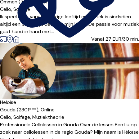
Ommen (7731***),
Online
Cello,
Solfège
Ik speel cello vanaf vierjarige leeftijd en muziek is sindsdien
altijd een belangrijk deel van mijn leven. De passie voor muziek
gaat hand in hand met...
Vanaf 27
EUR/30 min.
Heloise
Gouda (2801***),
Online
Cello,
Solfège,
Muziektheorie
Professionele Cellolessen in Gouda Over de lessen Bent u op
zoek naar cellolessen in de regio Gouda? Mijn naam is Héloïse