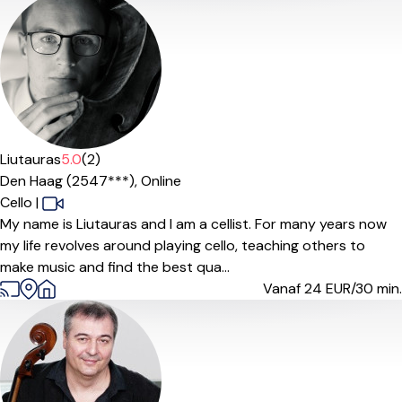
Liutauras
5.0
(2)
Den Haag (2547***),
Online
Cello
|
My name is Liutauras and I am a cellist. For many years now
my life revolves around playing cello, teaching others to
make music and find the best qua...
Vanaf 24
EUR/30 min.