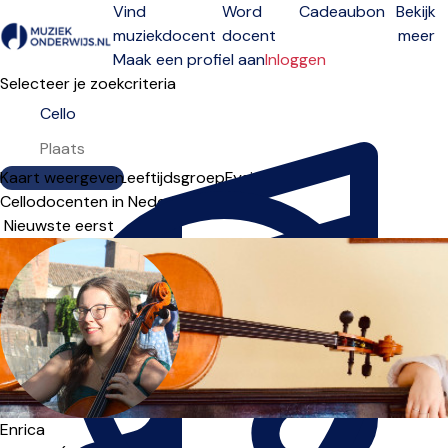
Vind
Word
Cadeaubon
Bekijk
muziekdocent
docent
meer
Open menu
Maak een profiel aan
Inloggen
Selecteer je zoekcriteria
Kaart weergeven
Lesdagen
Niveau
Leeftijdsgroep
Fysiek
Online
Cellodocenten in Nederland
Sorteervolgorde
Enrica