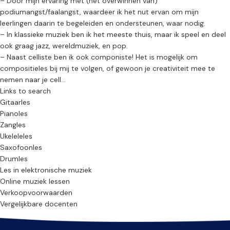
– Door mijn ervaring met (het overwinnen van)
podiumangst/faalangst, waardeer ik het nut ervan om mijn
leerlingen daarin te begeleiden en ondersteunen, waar nodig.
– In klassieke muziek ben ik het meeste thuis, maar ik speel en deel
ook graag jazz, wereldmuziek, en pop.
– Naast celliste ben ik ook componiste! Het is mogelijk om
compositieles bij mij te volgen, of gewoon je creativiteit mee te
nemen naar je cell...
Links to search
Gitaarles
Pianoles
Zangles
Ukeleleles
Saxofoonles
Drumles
Les in elektronische muziek
Online muziek lessen
Verkoopvoorwaarden
Vergelijkbare docenten