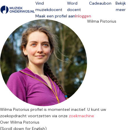
Vind
Word
Cadeaubon
Bekijk
muziekdocent
docent
meer
Open menu
Maak een profiel aan
Inloggen
Wilma Pistorius
Wilma Pistorius profiel is momenteel inactief. U kunt uw
zoekopdracht voortzetten via onze
zoekmachine
Over Wilma Pistorius
(Scroll down for English)