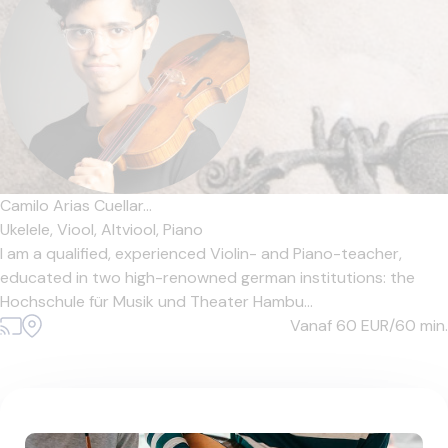
Camilo Arias Cuellar...
Ukelele,
Viool,
Altviool,
Piano
I am a qualified, experienced Violin- and Piano-teacher,
educated in two high-renowned german institutions: the
Hochschule für Musik und Theater Hambu...
Vanaf 60
EUR/60 min.