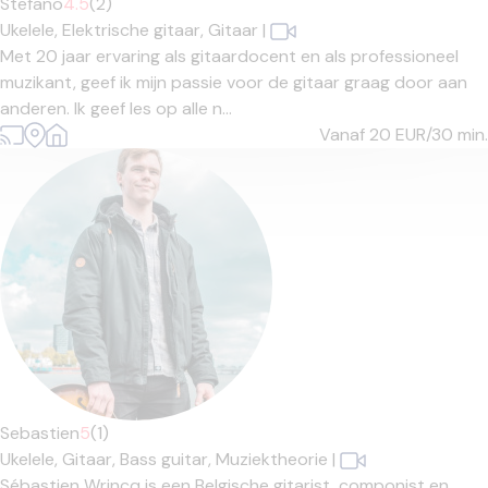
Stefano
4.5
(2)
Ukelele,
Elektrische gitaar,
Gitaar
|
Met 20 jaar ervaring als gitaardocent en als professioneel
muzikant, geef ik mijn passie voor de gitaar graag door aan
anderen. Ik geef les op alle n...
Vanaf 20
EUR/30 min.
Sebastien
5
(1)
Ukelele,
Gitaar,
Bass guitar,
Muziektheorie
|
Sébastien Wrincq is een Belgische gitarist, componist en