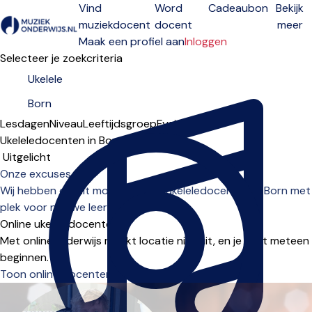
Vind
Word
Cadeaubon
Bekijk
muziekdocent
docent
meer
Open menu
Maak een profiel aan
Inloggen
Selecteer je zoekcriteria
Lesdagen
Niveau
Leeftijdsgroep
Fysiek
Online
Ukeleledocenten in Born
Sorteervolgorde
Onze excuses...
Wij hebben op dit moment geen ukeleledocenten in Born met
plek voor nieuwe leerlingen.
Online ukeleledocenten
Met onlineonderwijs maakt locatie niet uit, en je kunt meteen
beginnen.
Toon online docenten