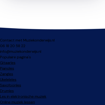
Contact met Muziekonderwijs.nl
06 18 20 58 22
info@muziekonderwijs.nl
Populaire pagina's
Gitaarles
Pianoles
Zangles
Ukeleleles
Saxofoonles
Drumles
Les in elektronische muziek
Online muziek lessen