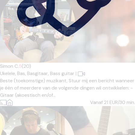
Simon C.
5
(20)
Ukelele,
Bas,
Basgitaar,
Bass guitar
|
Beste (toekomstige) muzikant, Stuur mij een bericht wanneer
je één of meerdere van de volgende dingen wil ontwikkelen: -
Gitaar (akoestisch en/of...
Vanaf 21
EUR/30 min.