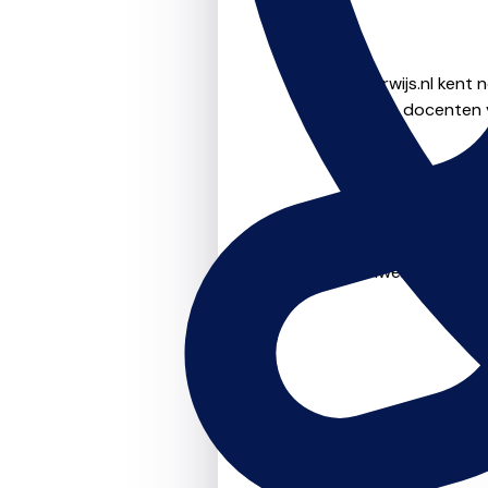
Muziekonderwijs.nl kent 
docenten v
"Ik ben sinds april 20
samenwerking! De com
Muzi