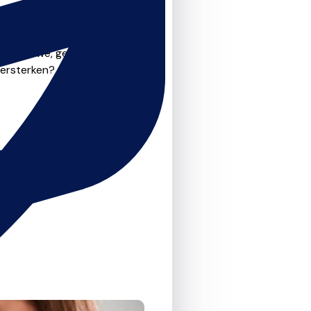
aar nieuwe, gemotiveerde,
versterken?
g enthousiast over deze
te helpen waar nodig.
jf.!"