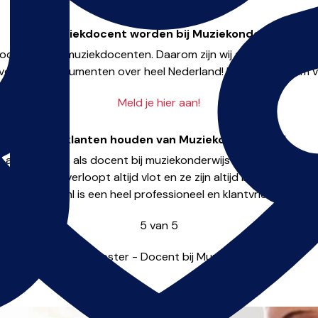
Wil je muziekdocent worden bij Muziekonderwijs.nl?
nooit genoeg muziekdocenten. Daarom zijn wij altijd op zoek n
oor alle instrumenten over heel Nederland! Kom jij ons team 
Meld je hier aan!
Onze klanten houden van Muziekonderwijs.nl
17 aangesloten als docent bij muziekonderwijs .nl en ik ben er
municatie verloopt altijd vlot en ze zijn altijd bereid om mij 
ekonderwijs .nl is een heel professioneel en klantvriendelijk bedri
5
van
5
Frédérique Klooster
-
Docent bij Muziekonderwijs.nl