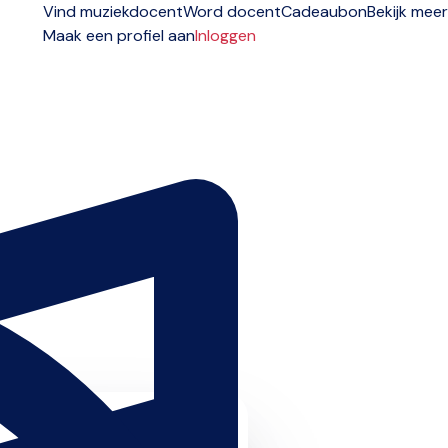
Vind muziekdocent
Word docent
Cadeaubon
Bekijk meer
Maak een profiel aan
Inloggen