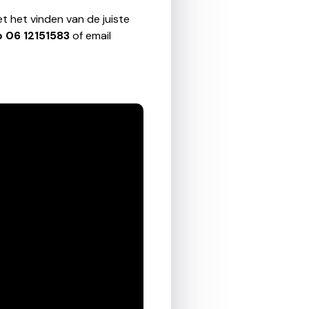
t het vinden van de juiste
p
06 12151583
of email