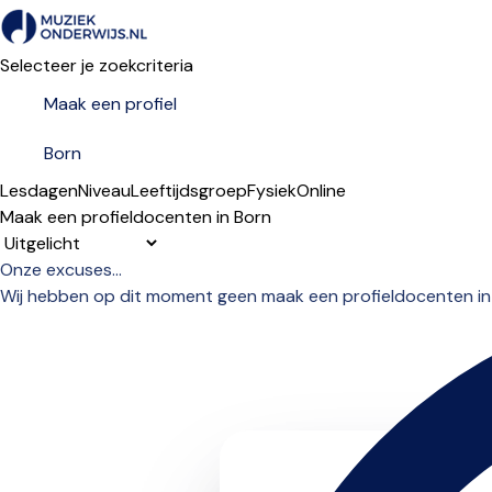
Selecteer je zoekcriteria
Lesdagen
Niveau
Leeftijdsgroep
Fysiek
Online
Maak een profieldocenten in Born
Sorteervolgorde
Onze excuses...
Wij hebben op dit moment geen maak een profieldocenten in B