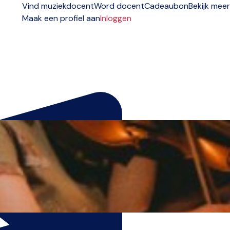
Vind muziekdocent
Word docent
Cadeaubon
Bekijk meer
Maak een profiel aan
Inloggen