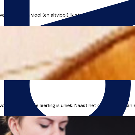
varing op mijn viool (en altviool). Ik studeer Jazz & pop en kla
orderden. Iedere leerling is uniek. Naast het ontwikkelen van 