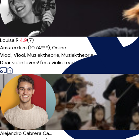
Louisa R.
4.9
(7)
Amsterdam (1074***),
Online
Viool,
Viool,
Muziektheorie,
Muziektheorie
|
Dear violin lovers! I'm a violin teacher for 10 years now, I hav
Alejandro Cabrera Ca...