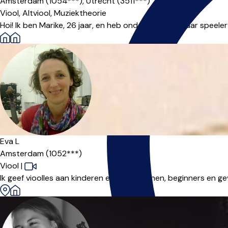
Amsterdam (1054***),
Utrecht (3511***)
Viool,
Altviool,
Muziektheorie
Hoi! Ik ben Marike, 26 jaar, en heb ondertussen 22 jaar speeler
Eva L
Amsterdam (1052***)
Viool
|
Ik geef vioolles aan kinderen en volwassenen, beginners en gev