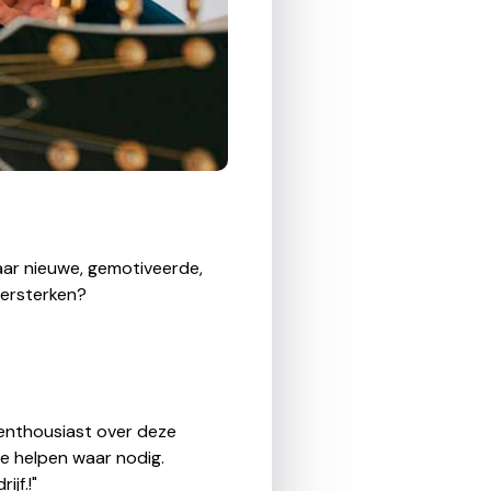
aar nieuwe, gemotiveerde,
versterken?
g enthousiast over deze
te helpen waar nodig.
jf.!"