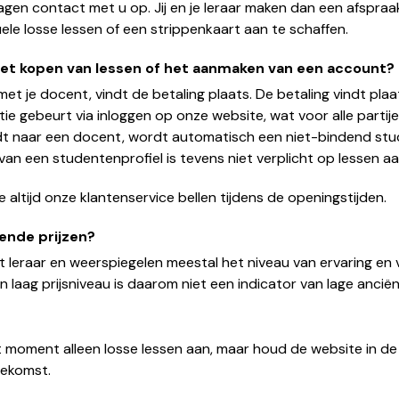
gen contact met u op. Jij en je leraar maken dan een afspraak
ele losse lessen of een strippenkaart aan te schaffen.
het kopen van lessen of het aanmaken van een account?
et je docent, vindt de betaling plaats. De betaling vindt plaa
e gebeurt via inloggen op onze website, wat voor alle partijen
dt naar een docent, wordt automatisch een niet-bindend stud
n een studentenprofiel is tevens niet verplicht op lessen aa
e altijd onze klantenservice bellen tijdens de openingstijden.
lende prijzen?
tot leraar en weerspiegelen meestal het niveau van ervaring en
en laag prijsniveau is daarom niet een indicator van lage anciën
t moment alleen losse lessen aan, maar houd de website in d
oekomst.