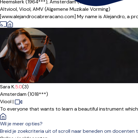
Heemskerk (1964***),
Amsterdam (1011***),
Online
Altviool,
Viool,
AMV (Algemene Muzikale Vorming)
[www.alejandrocabreracano.com] My name is Alejandro, a profes
Sara K.
5.0
(3)
Amsterdam (1018***)
Viool
|
To everyone that wants to learn a beautiful instrument which is 
Wil je meer opties?
Breid je zoekcriteria uit of scroll naar beneden om docenten t