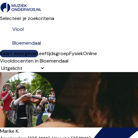
Selecteer je zoekcriteria
Kaart weergeven
Lesdagen
Niveau
Leeftijdsgroep
Fysiek
Online
Viooldocenten in Bloemendaal
Sorteervolgorde
Marike K.