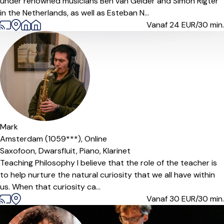
under renowned musicians Ben van Gelder and Simon Rigter
in the Netherlands, as well as Esteban N...
Vanaf 24
EUR/30 min.
Mark
Amsterdam (1059***),
Online
Saxofoon,
Dwarsfluit,
Piano,
Klarinet
Teaching Philosophy I believe that the role of the teacher is
to help nurture the natural curiosity that we all have within
us. When that curiosity ca...
Vanaf 30
EUR/30 min.