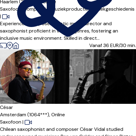
Haarlem (2021***),
Online
Saxofoon,
Compositie,
Muziekproductie,
Muziekgeschiedenis
|
Experienced composer artistic music director and
saxophonist proficient in various genres, fostering an
inclusive music environment. Skilled in direct...
Vanaf 36
EUR/30 min.
César
Amsterdam (1064***),
Online
Saxofoon
|
Chilean saxophonist and composer César Vidal studied