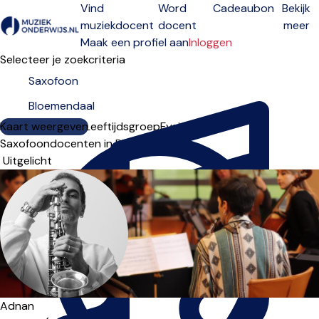
Vind
Word
Cadeaubon
Bekijk
muziekdocent
docent
meer
Open menu
Maak een profiel aan
Inloggen
Selecteer je zoekcriteria
Kaart weergeven
Lesdagen
Niveau
Leeftijdsgroep
Fysiek
Online
Saxofoondocenten in Bloemendaal
Sorteervolgorde
Adnan