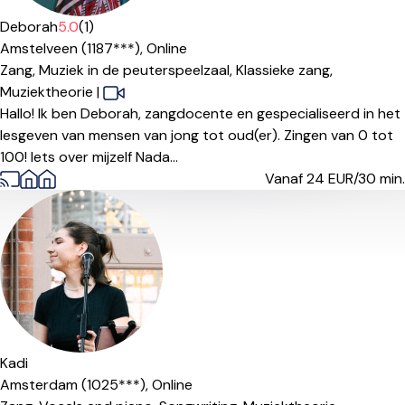
Deborah
5.0
(1)
Amstelveen (1187***),
Online
Zang,
Muziek in de peuterspeelzaal,
Klassieke zang,
Muziektheorie
|
Hallo! Ik ben Deborah, zangdocente en gespecialiseerd in het
lesgeven van mensen van jong tot oud(er). Zingen van 0 tot
100! Iets over mijzelf Nada...
Vanaf 24
EUR/30 min.
Kadi
Amsterdam (1025***),
Online