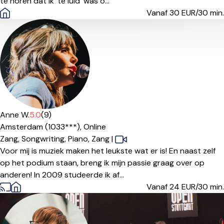
te horen dat ik 'te luid' was o...
Vanaf 30
EUR/30 min.
Anne W.
5.0
(9)
Amsterdam (1033***),
Online
Zang,
Songwriting,
Piano,
Zang
|
Voor mij is muziek maken het leukste wat er is! En naast zelf
op het podium staan, breng ik mijn passie graag over op
anderen! In 2009 studeerde ik af...
Vanaf 24
EUR/30 min.