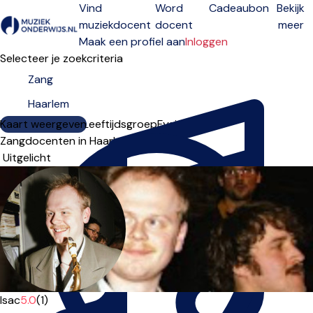
Vind
Word
Cadeaubon
Bekijk
muziekdocent
docent
meer
Open menu
Maak een profiel aan
Inloggen
Selecteer je zoekcriteria
Kaart weergeven
Lesdagen
Niveau
Leeftijdsgroep
Fysiek
Online
Zangdocenten in Haarlem
Sorteervolgorde
Isac
5.0
(1)