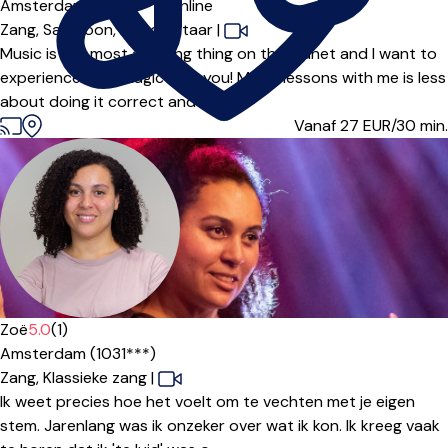
Amsterdam (1098***),
Online
Zang,
Saxofoon,
Piano,
Gitaar
|
Music is the most amazing thing on the planet and I want to
experience that magic with you! Music lessons with me is less
about doing it correct and i...
Vanaf 27
EUR/30 min.
Zoë
5.0
(1)
Amsterdam (1031***)
Zang,
Klassieke zang
|
Ik weet precies hoe het voelt om te vechten met je eigen
stem. Jarenlang was ik onzeker over wat ik kon. Ik kreeg vaak