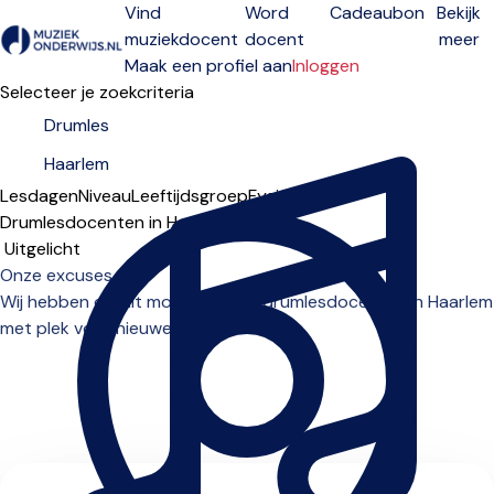
Vind
Word
Cadeaubon
Bekijk
muziekdocent
docent
meer
Open menu
Maak een profiel aan
Inloggen
Selecteer je zoekcriteria
Lesdagen
Niveau
Leeftijdsgroep
Fysiek
Online
Drumlesdocenten in Haarlem
Sorteervolgorde
Onze excuses...
Wij hebben op dit moment geen drumlesdocenten in Haarlem
met plek voor nieuwe leerlingen.