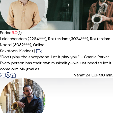
Enrico
5.0
(1)
Leidschendam (2264***),
Rotterdam (3024***),
Rotterdam
Noord (3032***),
Online
Saxofoon,
Klarinet
|
“Don't play the saxophone. Let it play you.” – Charlie Parker
Every person has their own musicality—we just need to let it
come out. My goal as ...
Vanaf 24
EUR/30 min.