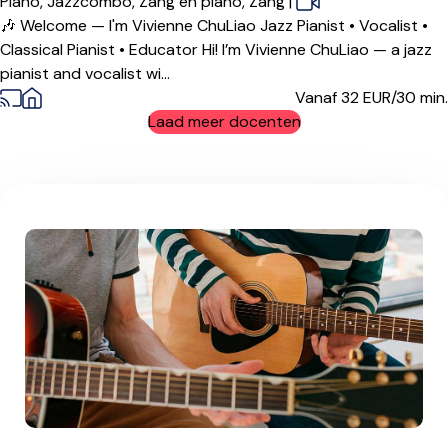
Piano,
Jazzcombo,
Zang en piano,
Zang
|
🎶 Welcome — I'm Vivienne ChuLiao Jazz Pianist • Vocalist •
Classical Pianist • Educator Hi! I’m Vivienne ChuLiao — a jazz
pianist and vocalist wi...
Vanaf 32
EUR/30 min.
Laad meer docenten