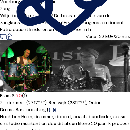
Voorburg (2271***),
Online
Zang
|
Wil je beter leren zingen? De basistechnieken van de
zangkunst aanleren? Dat kan! Ervaren zangeres en docent
Petra coacht kinderen en volwassenen in h...
Vanaf 22
EUR/30 min.
Bram S.
5.0
(1)
Zoetermeer (2717***),
Reeuwijk (2811***),
Online
Drums,
Bandcoaching
|
Hoi ik ben Bram, drummer, docent, coach, bandleider, sessie
en studio muzikant en doe dit al een kleine 20 jaar. Ik probeer