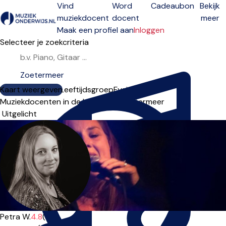
Vind
Word
Cadeaubon
Bekijk
muziekdocent
docent
meer
Open menu
Maak een profiel aan
Inloggen
Selecteer je zoekcriteria
Kaart weergeven
Lesdagen
Niveau
Leeftijdsgroep
Fysiek
Online
Muziekdocenten in de buurt van Zoetermeer
Sorteervolgorde
Petra W.
4.8
(6)