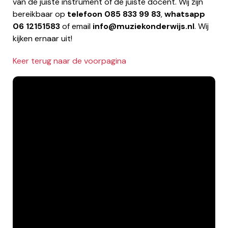
van de juiste instrument of de juiste docent. Wij zijn
bereikbaar op
telefoon
085 833 99 83
,
whatsapp
06 12151583
of email
info@muziekonderwijs.nl
. Wij
kijken ernaar uit!
Keer terug naar de voorpagina