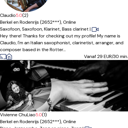
Claudio
5.0
(2)
Berkel en Rodenrijs (2652***),
Online
Saxofoon,
Saxofoon,
Klarinet,
Bass clarinet
|
Hey there! Thanks for checking out my profile! My name is
Claudio, I'm an Italian saxophonist, clarinetist, arranger, and
composer based in the Rotter...
Vanaf 29
EUR/30 min.
Vivienne ChuLiao
5.0
(1)
Berkel en Rodenrijs (2652***),
Online