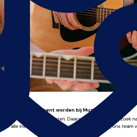
Wil je muziekdocent worden bij Muziekonderwijs.nl?
nooit genoeg muziekdocenten. Daarom zijn wij altijd op zoek n
oor alle instrumenten over heel Nederland! Kom jij ons team 