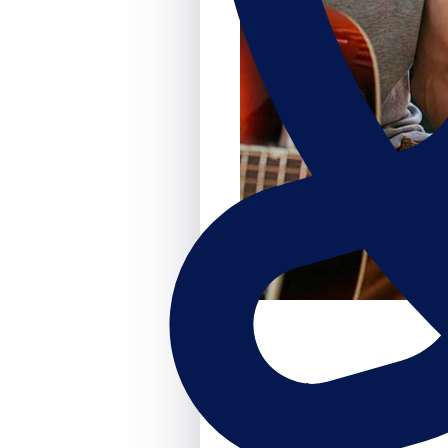
Muziekonderwijs.nl kent 
docenten v