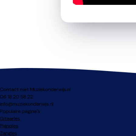
Contact met Muziekonderwijs.nl
06 18 20 58 22
info@muziekonderwijs.nl
Populaire pagina's
Gitaarles
Pianoles
Zangles