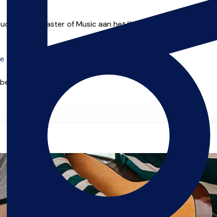
tudeerd als Master of Music aan het Koninklijk Conservatorium 
e zien die online les aanbieden.
 beginnen.