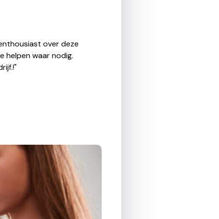
g enthousiast over deze
te helpen waar nodig.
jf.!"