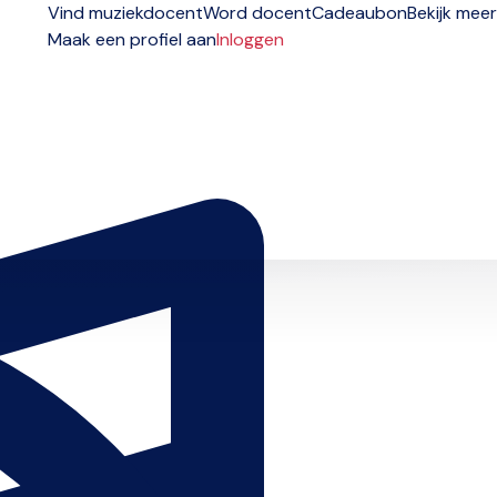
Vind muziekdocent
Word docent
Cadeaubon
Bekijk meer
Maak een profiel aan
Inloggen