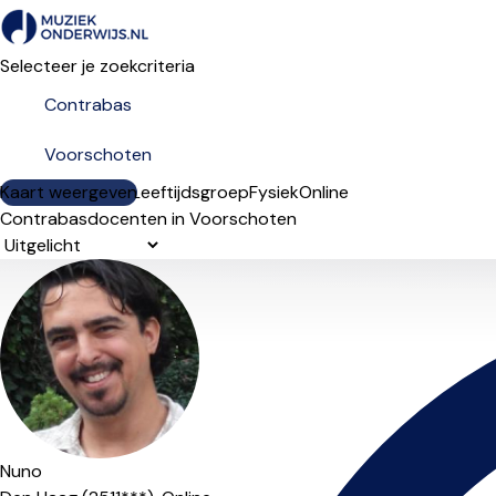
Selecteer je zoekcriteria
Kaart weergeven
Lesdagen
Niveau
Leeftijdsgroep
Fysiek
Online
Contrabasdocenten in Voorschoten
Sorteervolgorde
Nuno