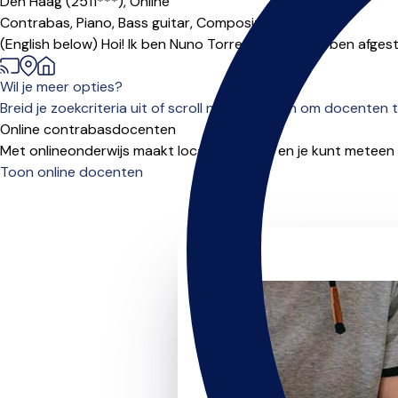
Den Haag (2511***),
Online
Contrabas,
Piano,
Bass guitar,
Compositie
(English below) Hoi! Ik ben Nuno Torres Marques. Ik ben afges
Wil je meer opties?
Breid je zoekcriteria uit of scroll naar beneden om docenten t
Online contrabasdocenten
Met onlineonderwijs maakt locatie niet uit, en je kunt meteen
Toon online docenten