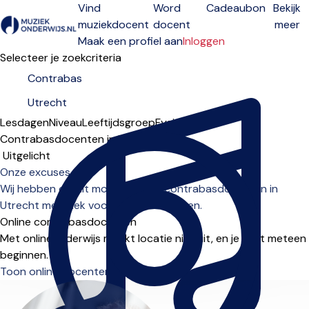
Vind
Word
Cadeaubon
Bekijk
muziekdocent
docent
meer
Open menu
Maak een profiel aan
Inloggen
Selecteer je zoekcriteria
Lesdagen
Niveau
Leeftijdsgroep
Fysiek
Online
Contrabasdocenten in Utrecht
Sorteervolgorde
Onze excuses...
Wij hebben op dit moment geen contrabasdocenten in
Utrecht met plek voor nieuwe leerlingen.
Online contrabasdocenten
Met onlineonderwijs maakt locatie niet uit, en je kunt meteen
beginnen.
Toon online docenten