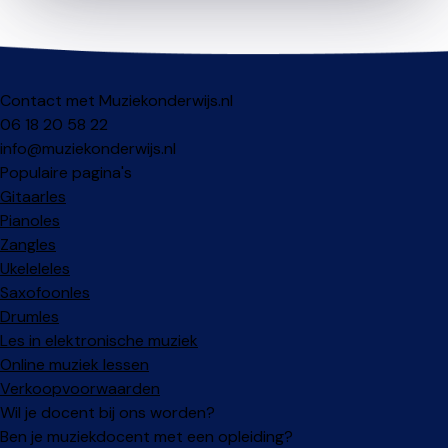
Contact met Muziekonderwijs.nl
06 18 20 58 22
info@muziekonderwijs.nl
Populaire pagina's
Gitaarles
Pianoles
Zangles
Ukeleleles
Saxofoonles
Drumles
Les in elektronische muziek
Online muziek lessen
Verkoopvoorwaarden
Wil je docent bij ons worden?
Ben je muziekdocent met een opleiding?