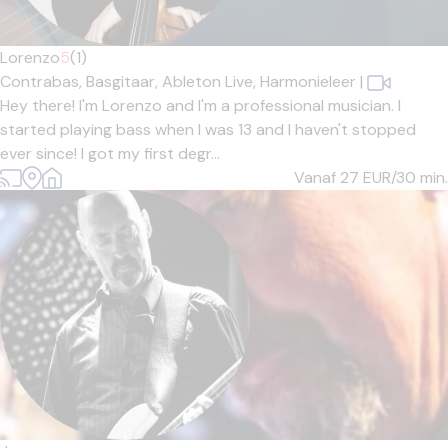
Lorenzo
5
(1)
Contrabas,
Basgitaar,
Ableton Live,
Harmonieleer
|
Hey there! I'm Lorenzo and I'm a professional musician. I
started playing bass when I was 13 and I haven't stopped
ever since! I got my first degr...
Vanaf 27
EUR/30 min.