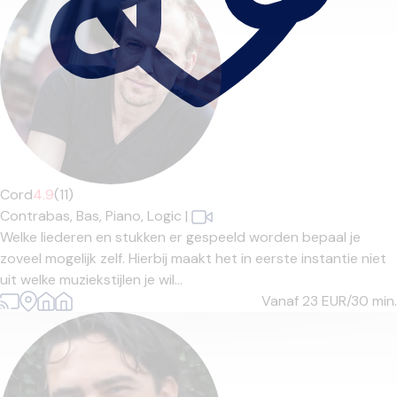
Cord
4.9
(11)
Contrabas,
Bas,
Piano,
Logic
|
Welke liederen en stukken er gespeeld worden bepaal je
zoveel mogelijk zelf. Hierbij maakt het in eerste instantie niet
uit welke muziekstijlen je wil...
Vanaf 23
EUR/30 min.