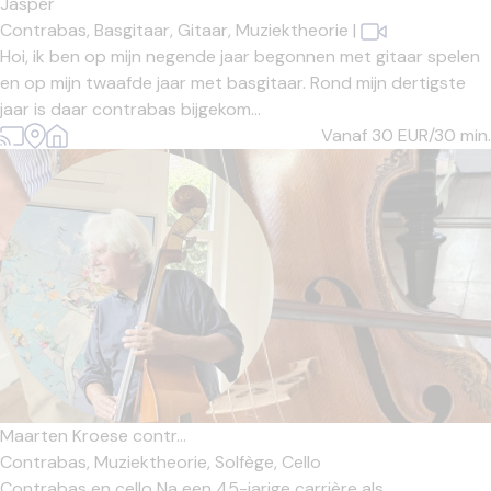
Jasper
Contrabas,
Basgitaar,
Gitaar,
Muziektheorie
|
Hoi, ik ben op mijn negende jaar begonnen met gitaar spelen
en op mijn twaafde jaar met basgitaar. Rond mijn dertigste
jaar is daar contrabas bijgekom...
Vanaf 30
EUR/30 min.
Maarten Kroese contr...
Contrabas,
Muziektheorie,
Solfège,
Cello
Contrabas en cello Na een 45-jarige carrière als