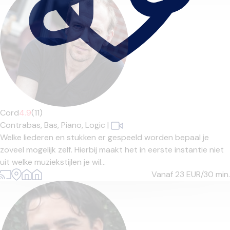
Cord
4.9
(11)
Contrabas,
Bas,
Piano,
Logic
|
Welke liederen en stukken er gespeeld worden bepaal je
zoveel mogelijk zelf. Hierbij maakt het in eerste instantie niet
uit welke muziekstijlen je wil...
Vanaf 23
EUR/30 min.