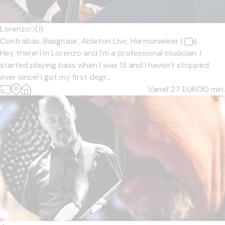
Lorenzo
5
(1)
Contrabas,
Basgitaar,
Ableton Live,
Harmonieleer
|
Hey there! I'm Lorenzo and I'm a professional musician. I
started playing bass when I was 13 and I haven't stopped
ever since! I got my first degr...
Vanaf 27
EUR/30 min.