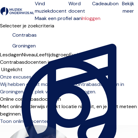
Vind
Word
Cadeaubon
Bekijk
muziekdocent
docent
meer
Open menu
Maak een profiel aan
Inloggen
Selecteer je zoekcriteria
Lesdagen
Niveau
Leeftijdsgroep
Fysiek
Online
Contrabasdocenten in Groningen
Sorteervolgorde
Onze excuses...
Wij hebben op dit moment geen contrabasdocenten in
Groningen met plek voor nieuwe leerlingen.
Online contrabasdocenten
Met onlineonderwijs maakt locatie niet uit, en je kunt meteen
beginnen.
Toon online docenten