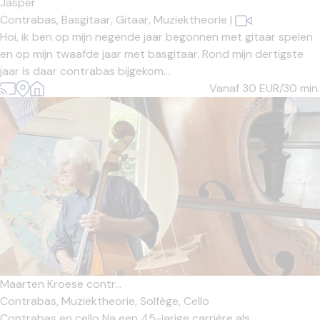
Jasper
Contrabas,
Basgitaar,
Gitaar,
Muziektheorie
|
Hoi, ik ben op mijn negende jaar begonnen met gitaar spelen
en op mijn twaafde jaar met basgitaar. Rond mijn dertigste
jaar is daar contrabas bijgekom...
Vanaf 30
EUR/30 min.
Maarten Kroese contr...
Contrabas,
Muziektheorie,
Solfège,
Cello
Contrabas en cello Na een 45-jarige carrière als