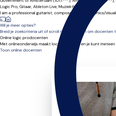
Government of Amsterdam (1017***),
Amsterdam (1034***),
Logic Pro,
Gitaar,
Ableton Live,
Muziektheorie
|
I am a professional guitarist, composer and electronics/visua
Wil je meer opties?
Breid je zoekcriteria uit of scroll naar beneden om docenten t
Online logic prodocenten
Met onlineonderwijs maakt locatie niet uit, en je kunt meteen
Toon online docenten