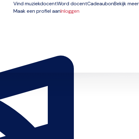
Vind muziekdocent
Word docent
Cadeaubon
Bekijk meer
Maak een profiel aan
Inloggen