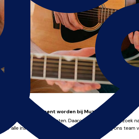
Wil je muziekdocent worden bij Muziekonderwijs.nl?
nooit genoeg muziekdocenten. Daarom zijn wij altijd op zoek n
oor alle instrumenten over heel Nederland! Kom jij ons team 