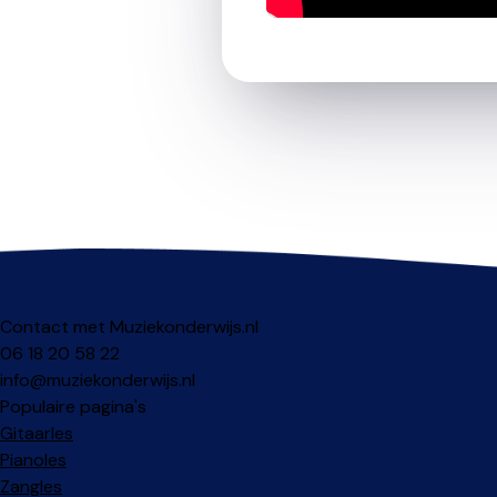
Contact met Muziekonderwijs.nl
06 18 20 58 22
info@muziekonderwijs.nl
Populaire pagina's
Gitaarles
Pianoles
Zangles