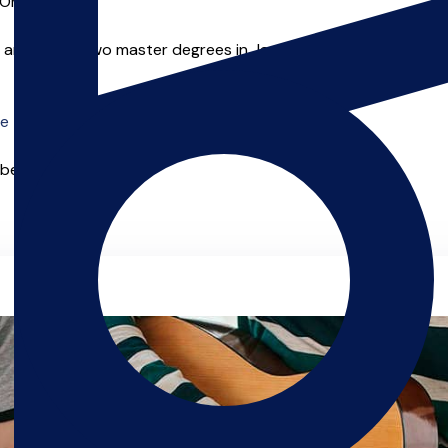
Online
l artist with two master degrees in Jazz and Live-Electronics
e zien die online les aanbieden.
 beginnen.