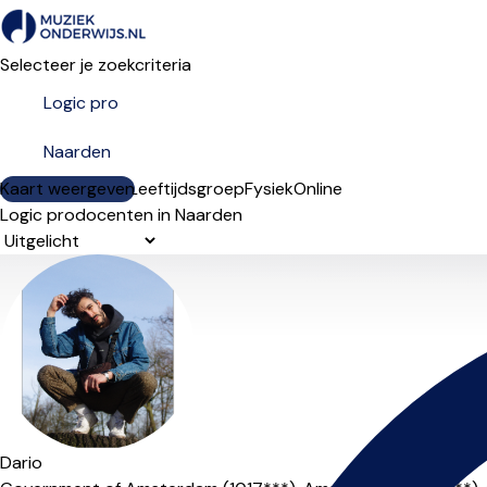
Selecteer je zoekcriteria
Kaart weergeven
Lesdagen
Niveau
Leeftijdsgroep
Fysiek
Online
Logic prodocenten in Naarden
Sorteervolgorde
Dario