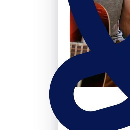
Muziekonderwijs.nl kent 
docenten v