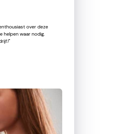
g enthousiast over deze
te helpen waar nodig.
jf.!"