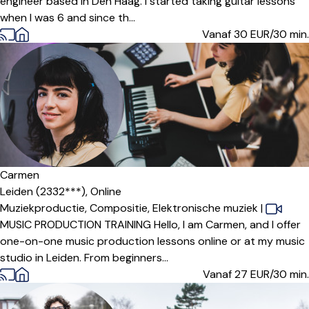
engineer based in Den Haag. I started taking guitar lessons
when I was 6 and since th...
Vanaf 30
EUR/30 min.
Carmen
Leiden (2332***),
Online
Muziekproductie,
Compositie,
Elektronische muziek
|
MUSIC PRODUCTION TRAINING Hello, I am Carmen, and I offer
one-on-one music production lessons online or at my music
studio in Leiden. From beginners...
Vanaf 27
EUR/30 min.