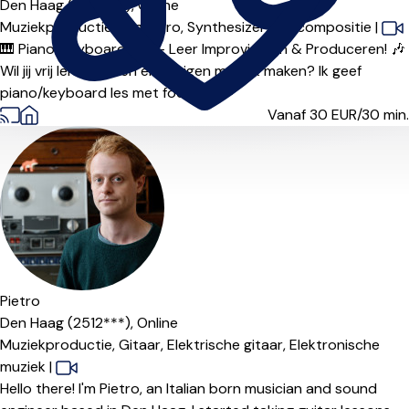
Den Haag (2561***),
Online
Muziekproductie,
Logic Pro,
Synthesizer,
Filmcompositie
|
🎹 Piano/Keyboard Les – Leer Improviseren & Produceren! 🎶
Wil jij vrij leren spelen en je eigen muziek maken? Ik geef
piano/keyboard les met focus ...
Vanaf 30
EUR/30 min.
Pietro
Den Haag (2512***),
Online
Muziekproductie,
Gitaar,
Elektrische gitaar,
Elektronische
muziek
|
Hello there! I'm Pietro, an Italian born musician and sound