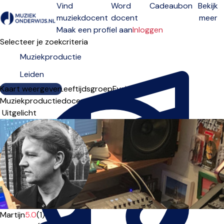
Vind
Word
Cadeaubon
Bekijk
muziekdocent
docent
meer
Open menu
Maak een profiel aan
Inloggen
Selecteer je zoekcriteria
Kaart weergeven
Lesdagen
Niveau
Leeftijdsgroep
Fysiek
Online
Muziekproductiedocenten in Leiden
Sorteervolgorde
Martijn
5.0
(1)