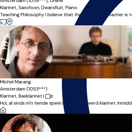
Amsterdam (1059***),
Online
Klarinet,
Saxofoon,
Dwarsfluit,
Piano
Teaching Philosophy I believe that the role of the teacher is t
Michel Marang
Amsterdam (1053***)
Klarinet,
Basklarinet
|
Hoi, al sinds m'n tiende speel ik gepassioneerd klarinet. Inmidd