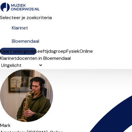
Selecteer je zoekcriteria
Kaart weergeven
Lesdagen
Niveau
Leeftijdsgroep
Fysiek
Online
Klarinetdocenten in Bloemendaal
Sorteervolgorde
Mark