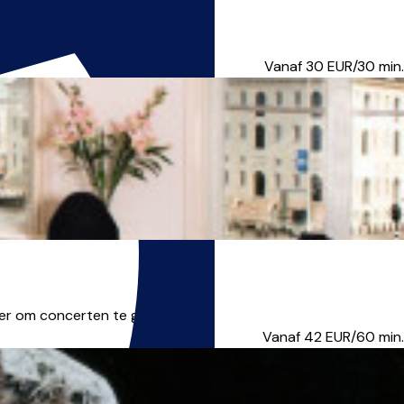
 When that curiosity ca...
Vanaf 30
EUR/30 min.
ver om concerten te ge...
Vanaf 42
EUR/60 min.