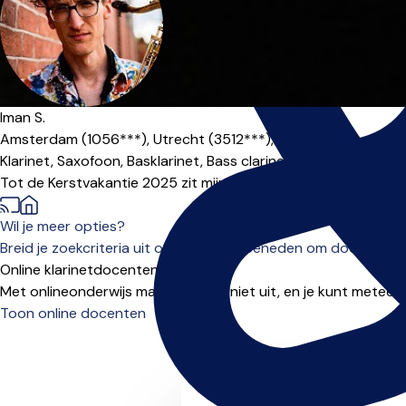
Iman S.
Amsterdam (1056***),
Utrecht (3512***),
Online
Klarinet,
Saxofoon,
Basklarinet,
Bass clarinet
Tot de Kerstvakantie 2025 zit mijn lesgeefrooster VOL. Ik kan
Wil je meer opties?
Breid je zoekcriteria uit of scroll naar beneden om docenten t
Online klarinetdocenten
Met onlineonderwijs maakt locatie niet uit, en je kunt meteen
Toon online docenten