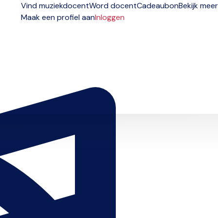
Vind muziekdocent
Word docent
Cadeaubon
Bekijk meer
Maak een profiel aan
Inloggen