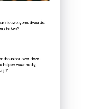
aar nieuwe, gemotiveerde,
versterken?
g enthousiast over deze
te helpen waar nodig.
jf.!"