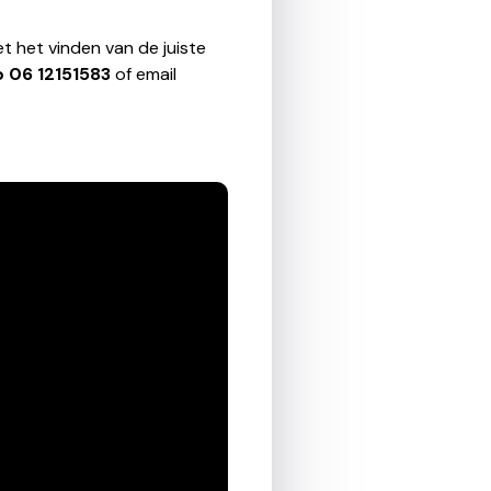
t het vinden van de juiste
p
06 12151583
of email