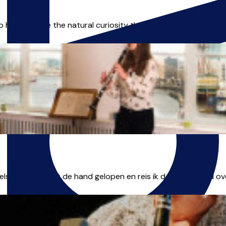
o help nurture the natural curiosity that we all have within us.
els is dat flink uit de hand gelopen en reis ik de hele wereld o