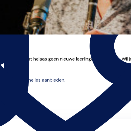
 op dit moment helaas geen nieuwe leerlingen aannemen. Wil je
e zien die online les aanbieden.
 beginnen.