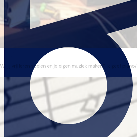
 jij vrij leren spelen en je eigen muziek maken? Ik geef piano/