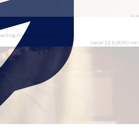
chtig in Nederland. Ik be...
Vanaf 24
EUR/60 min.