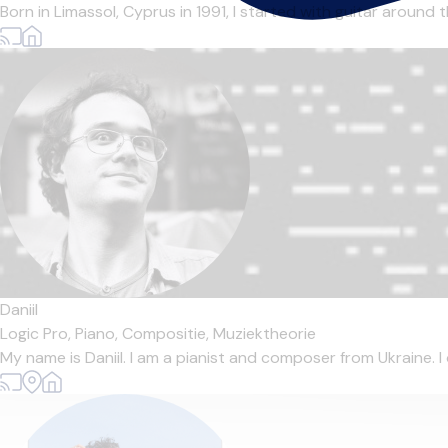
Born in Limassol, Cyprus in 1991, I started with guitar around 
Daniil
Logic Pro,
Piano,
Compositie,
Muziektheorie
My name is Daniil. I am a pianist and composer from Ukraine.