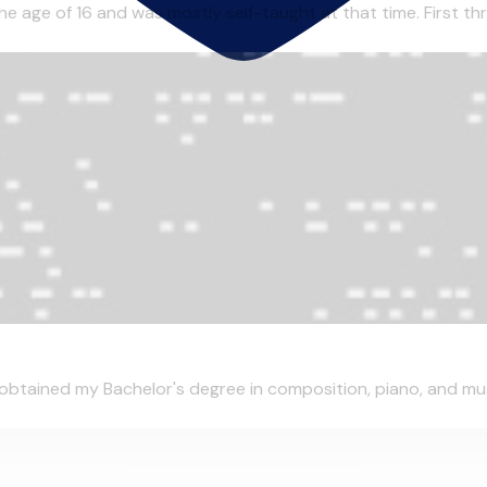
the age of 16 and was mostly self-taught at that time. First th
 I obtained my Bachelor's degree in composition, piano, and m