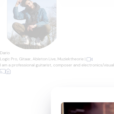
Dario
Logic Pro,
Gitaar,
Ableton Live,
Muziektheorie
|
I am a professional guitarist, composer and electronics/visua