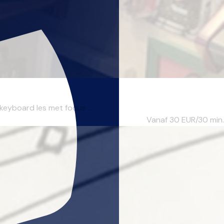
keyboard les met focus ...
Vanaf 30
EUR/30 min.