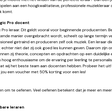
oppelen aan een hoogkwalitatieve, professionele muziekleraar d
k komt.
ogic Pro docent
ic Pro leraar. Dit geldt vooral voor beginnende producenten. 
ende manier overgebracht wordt, scheelt op lange termijn veel
sioneel getraind en produceren zelf ook muziek. Een leraar die 
echter niet dat zij ook goed les kunnen geven. Daarom zijn o
nnen zij theorie, concepten en opdrachten op een duidelijke e
 hoog enthousiasme om de ervaring per leerling te personalise
dat wij het beste team aan docenten hebben. Probeer het ui
n jou een voucher met 50% korting voor een les!
den om te oefenen. Veel oefenen betekent dat je meer en meer 
bare leraren