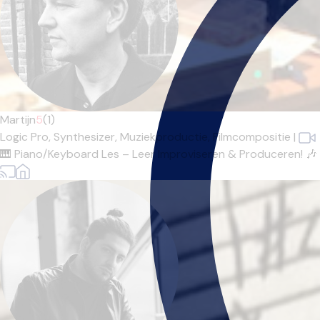
Martijn
5
(1)
Logic Pro,
Synthesizer,
Muziekproductie,
Filmcompositie
|
🎹 Piano/Keyboard Les – Leer Improviseren & Produceren! 🎶 Wil