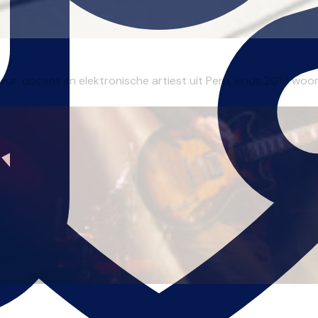
ur, docent en elektronische artiest uit Peru, sinds 2019 woona