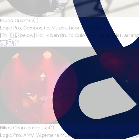
Bruno Culotti
5
(1)
Logic Pro,
Compositie,
Muziektheorie,
Solfège
|
[EN 🇬🇧 below] Hoi! Ik ben Bruno Culotti — componist, arrange
Nikos Charalambous
5
(1)
Logic Pro,
AMV (Algemene Muzikale Vorming),
Bas,
Gitaar
|