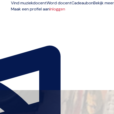
Vind muziekdocent
Word docent
Cadeaubon
Bekijk meer
Maak een profiel aan
Inloggen