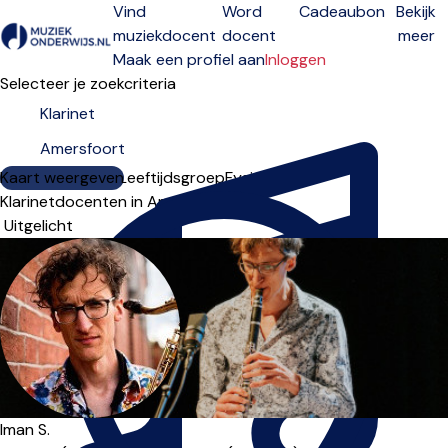
Vind
Word
Cadeaubon
Bekijk
muziekdocent
docent
meer
Open menu
Maak een profiel aan
Inloggen
Selecteer je zoekcriteria
Kaart weergeven
Lesdagen
Niveau
Leeftijdsgroep
Fysiek
Online
Klarinetdocenten in Amersfoort
Sorteervolgorde
Iman S.