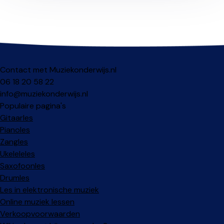
Contact met Muziekonderwijs.nl
06 18 20 58 22
info@muziekonderwijs.nl
Populaire pagina's
Gitaarles
Pianoles
Zangles
Ukeleleles
Saxofoonles
Drumles
Les in elektronische muziek
Online muziek lessen
Verkoopvoorwaarden