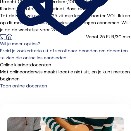
Utrecht (3512***),
Amsterdam (1054***),
Online
Klarinet,
Saxofoon,
Basklarinet,
Bass clarinet
Tot de Kerstvakantie 2025 zit mijn lesgeefrooster VOL. Ik kan
op dit moment helaas geen nieuwe leerlingen aannemen. Wil
je op de wachtlijst voor 2026?...
Vanaf 25
EUR/30 min.
Wil je meer opties?
Breid je zoekcriteria uit of scroll naar beneden om docenten
te zien die online les aanbieden.
Online klarinetdocenten
Met onlineonderwijs maakt locatie niet uit, en je kunt meteen
beginnen.
Toon online docenten