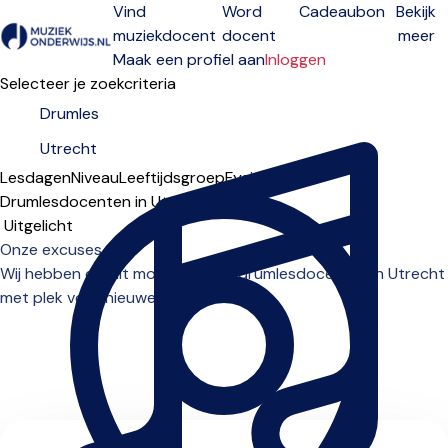
Vind
Word
Cadeaubon
Bekijk
muziekdocent
docent
meer
Open menu
Maak een profiel aan
Inloggen
Selecteer je zoekcriteria
Lesdagen
Niveau
Leeftijdsgroep
Fysiek
Online
Drumlesdocenten in Utrecht
Sorteervolgorde
Onze excuses...
Wij hebben op dit moment geen drumlesdocenten in Utrecht
met plek voor nieuwe leerlingen.