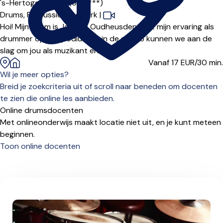
's-Hertogenbosch (5213***)
Drums,
Percussie,
Slagwerk
|
Hoi! Mijn naam is Jan van Oudheusden. Met mijn ervaring als
drummer op het podium en in de studio kunnen we aan de
slag om jou als muzikant en drum...
Vanaf 17
EUR/30 min.
Wil je meer opties?
Breid je zoekcriteria uit of scroll naar beneden om docenten
te zien die online les aanbieden.
Online drumsdocenten
Met onlineonderwijs maakt locatie niet uit, en je kunt meteen
beginnen.
Toon online docenten