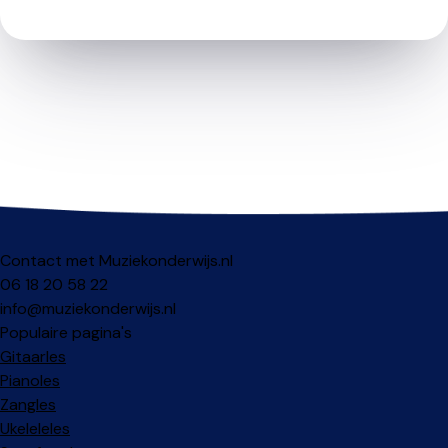
Contact met Muziekonderwijs.nl
06 18 20 58 22
info@muziekonderwijs.nl
Populaire pagina's
Gitaarles
Pianoles
Zangles
Ukeleleles