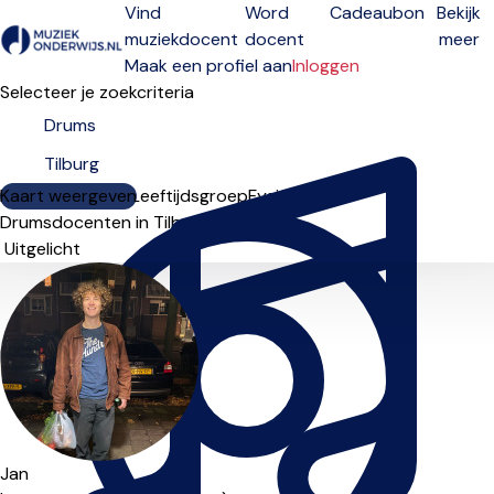
Vind
Word
Cadeaubon
Bekijk
muziekdocent
docent
meer
Open menu
Maak een profiel aan
Inloggen
Selecteer je zoekcriteria
Kaart weergeven
Lesdagen
Niveau
Leeftijdsgroep
Fysiek
Online
Drumsdocenten in Tilburg
Sorteervolgorde
Jan