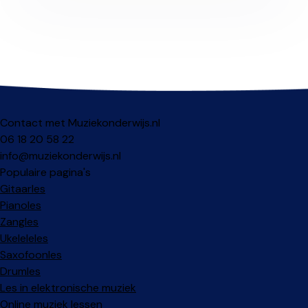
Contact met Muziekonderwijs.nl
06 18 20 58 22
info@muziekonderwijs.nl
Populaire pagina's
Gitaarles
Pianoles
Zangles
Ukeleleles
Saxofoonles
Drumles
Les in elektronische muziek
Online muziek lessen