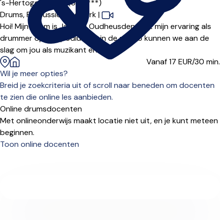
's-Hertogenbosch (5213***)
Drums,
Percussie,
Slagwerk
|
Hoi! Mijn naam is Jan van Oudheusden. Met mijn ervaring als
drummer op het podium en in de studio kunnen we aan de
slag om jou als muzikant en drum...
Vanaf 17
EUR/30 min.
Wil je meer opties?
Breid je zoekcriteria uit of scroll naar beneden om docenten
te zien die online les aanbieden.
Online drumsdocenten
Met onlineonderwijs maakt locatie niet uit, en je kunt meteen
beginnen.
Toon online docenten