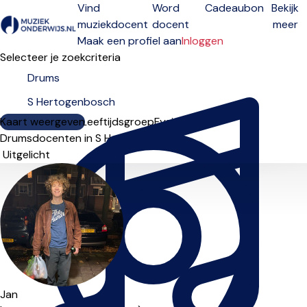
Vind
Word
Cadeaubon
Bekijk
muziekdocent
docent
meer
Open menu
Maak een profiel aan
Inloggen
Selecteer je zoekcriteria
Kaart weergeven
Lesdagen
Niveau
Leeftijdsgroep
Fysiek
Online
Drumsdocenten in S Hertogenbosch
Sorteervolgorde
Jan