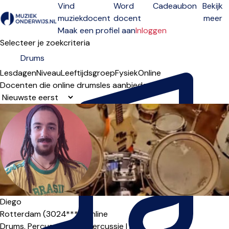
Vind
Word
Cadeaubon
Bekijk
muziekdocent
docent
meer
Open menu
Maak een profiel aan
Inloggen
Selecteer je zoekcriteria
Lesdagen
Niveau
Leeftijdsgroep
Fysiek
Online
Docenten die online drumsles aanbieden
Sorteervolgorde
Diego
Rotterdam (3024***),
Online
Drums,
Percussie,
Latin percussie
|