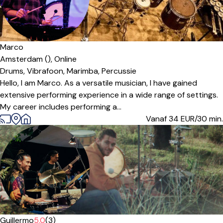
Marco
Amsterdam (),
Online
Drums,
Vibrafoon,
Marimba,
Percussie
Hello, I am Marco. As a versatile musician, I have gained
extensive performing experience in a wide range of settings.
My career includes performing a...
Vanaf 34
EUR/30 min.
Guillermo
5.0
(3)