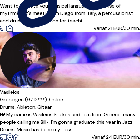
Want to improve your musical language and sense of
rhythm? Let's meet! Hi, I'm Diego from Italy, a percussionist
and drummer. My passion for teachi...
Vanaf 21
EUR/30 min.
Vasileios
Groningen (9713***),
Online
Drums,
Ableton,
Gitaar
Hi! My name is Vasileios Soukos and I am from Greece-many
people calling me Bill-. I’m gonna graduate this year in Jazz
Drums. Music has been my pass...
Vanaf 24
EUR/30 min.