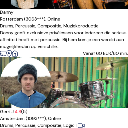
Danny
Rotterdam (3063***),
Online
Drums,
Percussie,
Compositie,
Muziekproductie
Danny geeft exclusieve privélessen voor iedereen die serieus
affiniteit heeft met percussie. Bij hem kom je een wereld aan
mogelijkheden op verschille...
Vanaf 60
EUR/60 min.
Gerri J.
4.8
(5)
Amsterdam (1093***),
Online
Drums,
Percussie,
Compositie,
Logic
|