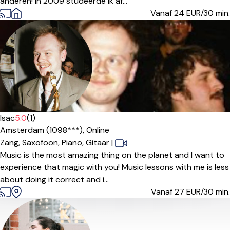
anderen! In 2009 studeerde ik af...
Vanaf 24
EUR/30 min.
Isac
5.0
(1)
Amsterdam (1098***),
Online
Zang,
Saxofoon,
Piano,
Gitaar
|
Music is the most amazing thing on the planet and I want to
experience that magic with you! Music lessons with me is less
about doing it correct and i...
Vanaf 27
EUR/30 min.