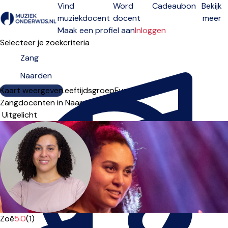
Vind
Word
Cadeaubon
Bekijk
muziekdocent
docent
meer
Open menu
Maak een profiel aan
Inloggen
Selecteer je zoekcriteria
Kaart weergeven
Lesdagen
Niveau
Leeftijdsgroep
Fysiek
Online
Zangdocenten in Naarden
Sorteervolgorde
Zoë
5.0
(1)