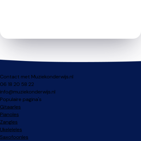
Contact met Muziekonderwijs.nl
06 18 20 58 22
info@muziekonderwijs.nl
Populaire pagina's
Gitaarles
Pianoles
Zangles
Ukeleleles
Saxofoonles