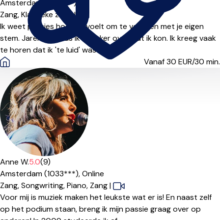
Amsterdam (1031***)
Zang,
Klassieke zang
|
Ik weet precies hoe het voelt om te vechten met je eigen
stem. Jarenlang was ik onzeker over wat ik kon. Ik kreeg vaak
te horen dat ik 'te luid' was o...
Vanaf 30
EUR/30 min.
Anne W.
5.0
(9)
Amsterdam (1033***),
Online
Zang,
Songwriting,
Piano,
Zang
|
Voor mij is muziek maken het leukste wat er is! En naast zelf
op het podium staan, breng ik mijn passie graag over op