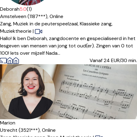
Deborah
5.0
(1)
Amstelveen (1187***),
Online
Zang,
Muziek in de peuterspeelzaal,
Klassieke zang,
Muziektheorie
|
Hallo! Ik ben Deborah, zangdocente en gespecialiseerd in het
lesgeven van mensen van jong tot oud(er). Zingen van 0 tot
100! Iets over mijzelf Nada...
Vanaf 24
EUR/30 min.
Marion
Utrecht (3521***),
Online