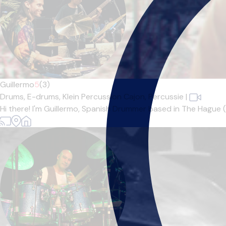
Guillermo
5
(3)
Drums,
E-drums,
Klein Percussion Cajon,
Percussie
|
Hi there! I'm Guillermo, Spanish Drummer based in The Hague (S