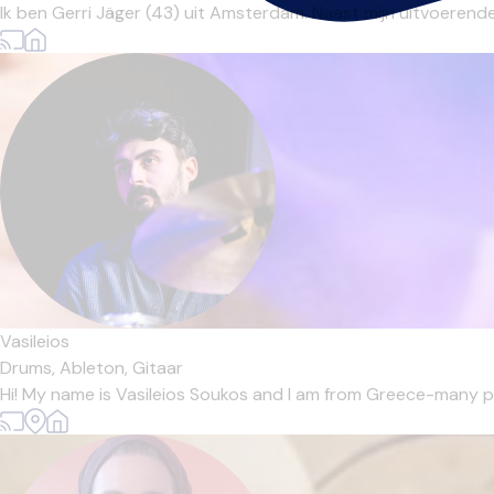
Ik ben Gerri Jäger (43) uit Amsterdam. Naast mijn uitvoerende
Vasileios
Drums,
Ableton,
Gitaar
Hi! My name is Vasileios Soukos and I am from Greece-many peo