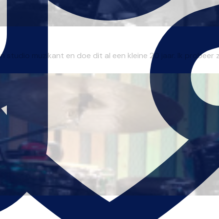
studio muzikant en doe dit al een kleine 20 jaar. Ik probeer zo