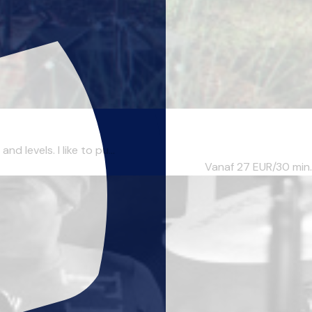
 levels. I like to pu...
Vanaf 27
EUR/30 min.