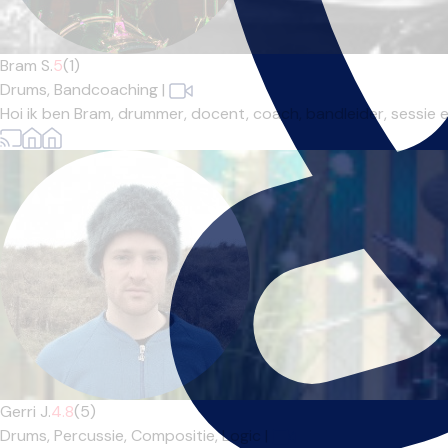
Bram S.
5
(1)
Drums,
Bandcoaching
|
Hoi ik ben Bram, drummer, docent, coach, bandleider, sessie en 
Gerri J.
4.8
(5)
Drums,
Percussie,
Compositie,
Logic
|