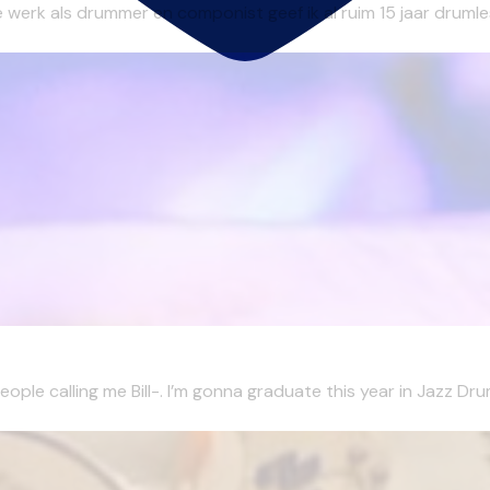
 werk als drummer en componist geef ik al ruim 15 jaar drumles
ple calling me Bill-. I’m gonna graduate this year in Jazz Dru