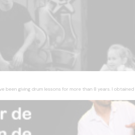
ve been giving drum lessons for more than 8 years. I obtained