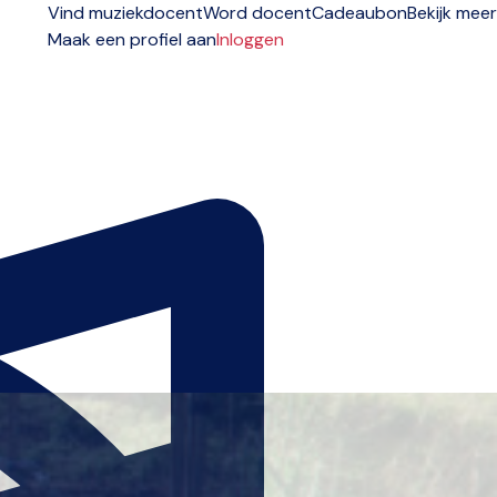
Vind muziekdocent
Word docent
Cadeaubon
Bekijk meer
Maak een profiel aan
Inloggen