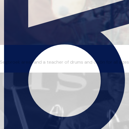
egbroek area) and a teacher of drums and cajón for all ages and