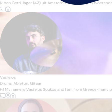
Ik ben Gerri Jäger (43) uit Amsterdam. Naast mijn uitvoerende
Vasileios
Drums,
Ableton,
Gitaar
Hi! My name is Vasileios Soukos and I am from Greece-many peo