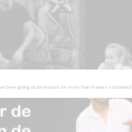
ve been giving drum lessons for more than 8 years. I obtained