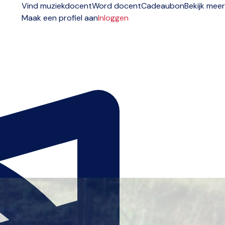
Vind muziekdocent
Word docent
Cadeaubon
Bekijk meer
Maak een profiel aan
Inloggen