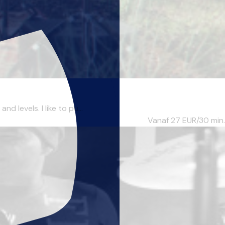
 levels. I like to pu...
Vanaf 27
EUR/30 min.