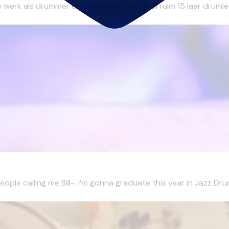
 werk als drummer en componist geef ik al ruim 15 jaar drumles
ple calling me Bill-. I’m gonna graduate this year in Jazz Dru