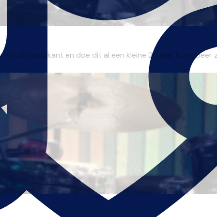
studio muzikant en doe dit al een kleine 20 jaar. Ik probeer zo