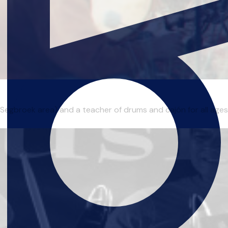
egbroek area) and a teacher of drums and cajón for all ages and