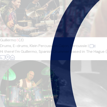
Guillermo
5
(3)
Drums,
E-drums,
Klein Percussion Cajon,
Percussie
|
Hi there! I'm Guillermo, Spanish Drummer based in The Hague (S