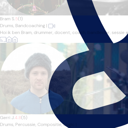
Bram S.
5
(1)
Drums,
Bandcoaching
|
Hoi ik ben Bram, drummer, docent, coach, bandleider, sessie en 
Gerri J.
4.8
(5)
Drums,
Percussie,
Compositie,
Logic
|