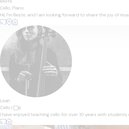
Beste
Cello,
Piano
Hii, I'm Beste, and I am looking forward to share the joy of mu
Leah
Cello
|
I have enjoyed teaching cello for over 10 years with students of 