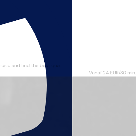
usic and find the best qua...
Vanaf 24
EUR/30 min.