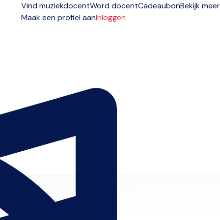
Vind muziekdocent
Word docent
Cadeaubon
Bekijk meer
Maak een profiel aan
Inloggen