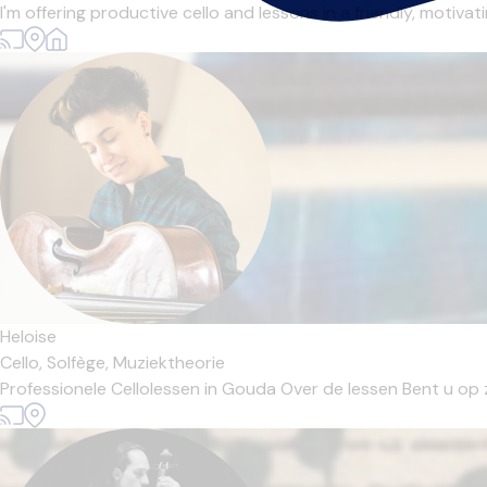
I'm offering productive cello and lessons in a friendly, motivat
Heloise
Cello,
Solfège,
Muziektheorie
Professionele Cellolessen in Gouda Over de lessen Bent u op z