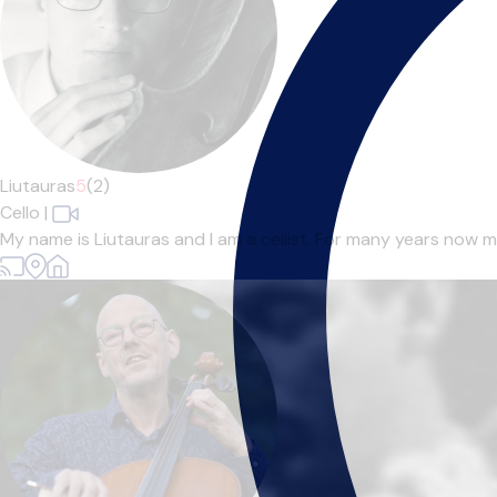
Liutauras
5
(2)
Cello
|
My name is Liutauras and I am a cellist. For many years now my