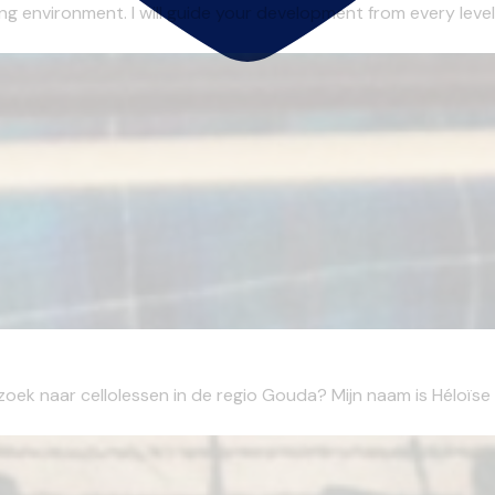
ing environment. I will guide your development from every level.
oek naar cellolessen in de regio Gouda? Mijn naam is Héloïse G