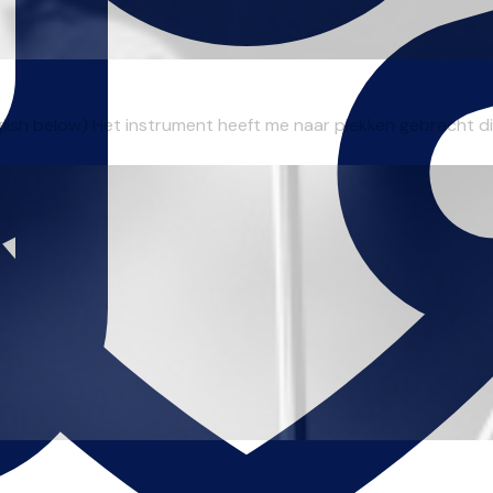
English below) Het instrument heeft me naar plekken gebracht di