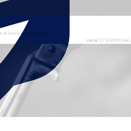
e ik nooit had verwac...
Vanaf 27
EUR/30 min.