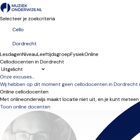
Selecteer je zoekcriteria
Lesdagen
Niveau
Leeftijdsgroep
Fysiek
Online
Cellodocenten in Dordrecht
Sorteervolgorde
Onze excuses...
Wij hebben op dit moment geen cellodocenten in Dordrecht m
Online cellodocenten
Met onlineonderwijs maakt locatie niet uit, en je kunt meteen
Toon online docenten