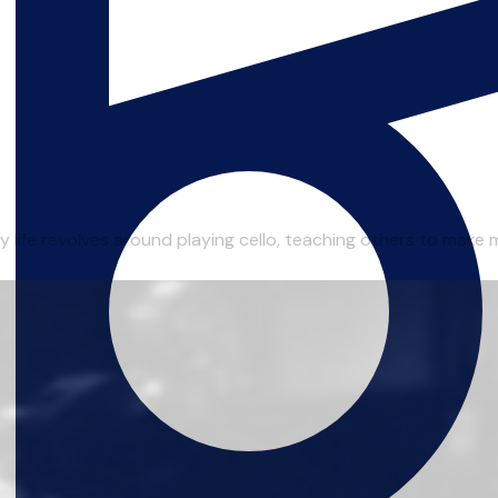
 life revolves around playing cello, teaching others to make m