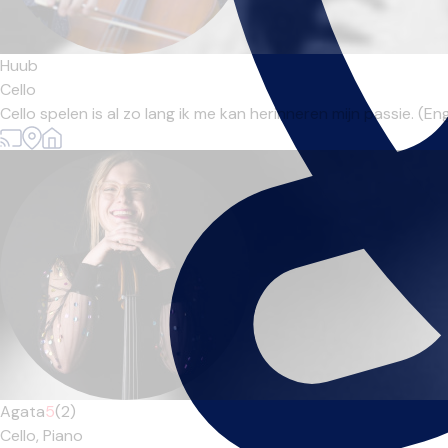
Huub
Cello
Cello spelen is al zo lang ik me kan herinneren mijn passie. (
Agata
5
(2)
Cello,
Piano