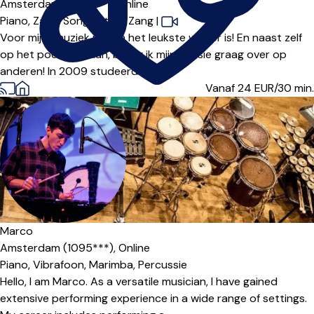
Amsterdam (1033***),
Online
Piano,
Zang,
Songwriting,
Zang
|
Voor mij is muziek maken het leukste wat er is! En naast zelf
op het podium staan, breng ik mijn passie graag over op
anderen! In 2009 studeerde ik af...
Vanaf 24
EUR/30 min.
Marco
Amsterdam (1095***),
Online
Piano,
Vibrafoon,
Marimba,
Percussie
Hello, I am Marco. As a versatile musician, I have gained
extensive performing experience in a wide range of settings.