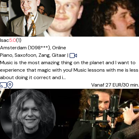
Isac
5.0
(1)
Amsterdam (1098***),
Online
Piano,
Saxofoon,
Zang,
Gitaar
|
Music is the most amazing thing on the planet and I want to
experience that magic with you! Music lessons with me is less
about doing it correct and i...
Vanaf 27
EUR/30 min.