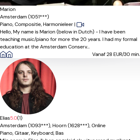
Marion
Amsterdam (1051***)
Piano,
Compositie,
Harmonieleer
|
Hello, My name is Marion (below in Dutch) - I have been
teaching music/piano for more the 20 years. I had my formal
education at the Amsterdam Conserv...
Vanaf 28
EUR/30 min.
Elias
5.0
(1)
Amsterdam (1093***),
Hoorn (1628***),
Online
Piano,
Gitaar,
Keyboard,
Bas