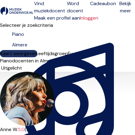
Vind
Word
Cadeaubon
Bekijk
muziekdocent
docent
meer
Open menu
Maak een profiel aan
Inloggen
Selecteer je zoekcriteria
Kaart weergeven
Lesdagen
Niveau
Leeftijdsgroep
Fysiek
Online
Pianodocenten in Almere
Sorteervolgorde
Anne W.
5.0
(9)