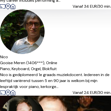
My career includes performing a...
Vanaf 34
EUR/30 min.
Nico
Gooise Meren (1406***),
Online
Piano,
Keyboard,
Orgel,
Blokfluit
Nico is gediplomeerd 1e graads muziekdocent. Iedereen in de
leeftijd variërend tussen 5 en 90 jaar is welkom bij mijn
lespraktijk voor piano, kerkorge...
Vanaf 24
EUR/30 min.