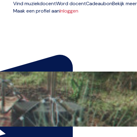
Vind muziekdocent
Word docent
Cadeaubon
Bekijk meer
Maak een profiel aan
Inloggen