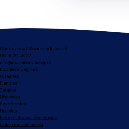
Contact met Muziekonderwijs.nl
06 18 20 58 22
info@muziekonderwijs.nl
Populaire pagina's
Gitaarles
Pianoles
Zangles
Ukeleleles
Saxofoonles
Drumles
Les in elektronische muziek
Online muziek lessen