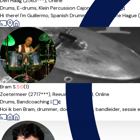
Den Haag (2563***),
Online
Drums,
E-drums,
Klein Percussion Cajon,
Percussie
|
Hi there! I'm Guillermo, Spanish Drummer based in The Hague (S
Bram S.
5.0
(1)
Zoetermeer (2717***),
Reeuwijk (2811***),
Online
Drums,
Bandcoaching
|
Hoi ik ben Bram, drummer, docent, coach, bandleider, sessie en 