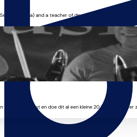
egbroek area) and a teacher of drums and cajón for all ages and
studio muzikant en doe dit al een kleine 20 jaar. Ik probeer zo