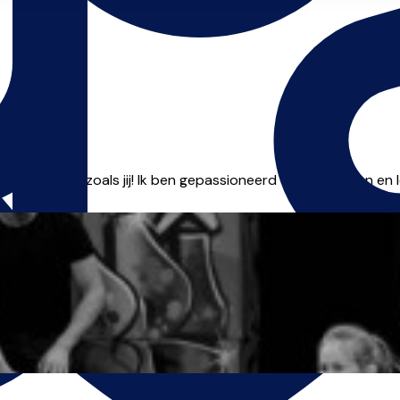
 leerlingen zoals jij! Ik ben gepassioneerd door lesgeven en ler