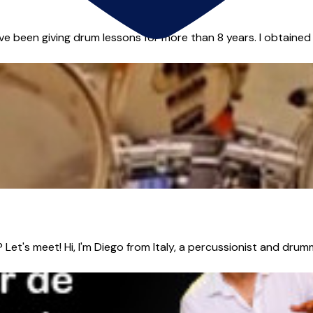
ve been giving drum lessons for more than 8 years. I obtained
t's meet! Hi, I'm Diego from Italy, a percussionist and drumme