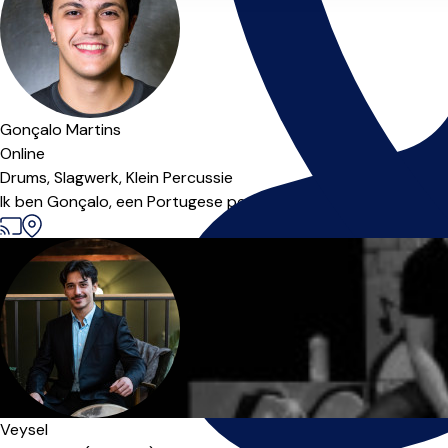
Gonçalo Martins
Online
Drums,
Slagwerk,
Klein Percussie
Ik ben Gonçalo, een Portugese percussionist die op zoek is naar
Veysel