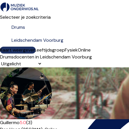
Selecteer je zoekcriteria
Kaart weergeven
Lesdagen
Niveau
Leeftijdsgroep
Fysiek
Online
Drumsdocenten in Leidschendam Voorburg
Sorteervolgorde
Guillermo
5.0
(3)