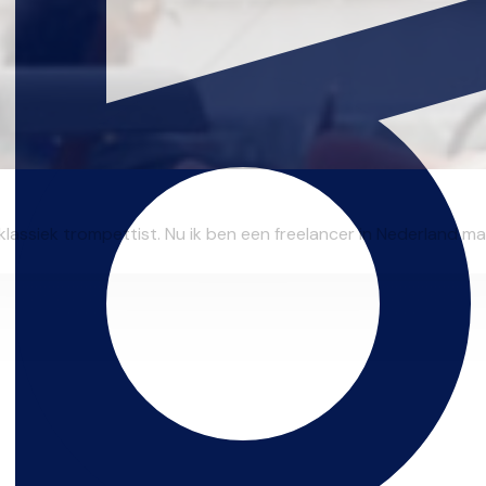
siek trompettist. Nu ik ben een freelancer in Nederland maar i