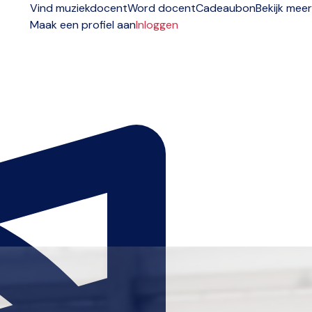
Vind muziekdocent
Word docent
Cadeaubon
Bekijk meer
Maak een profiel aan
Inloggen