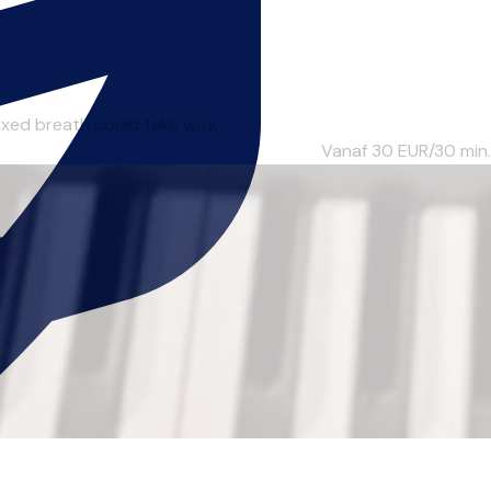
axed breath could take way...
Vanaf 30
EUR/30 min.