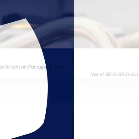
k kom uit Portugal. Ik gee...
Vanaf 30
EUR/30 min.