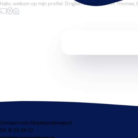
Hallo, welkom op mijn profiel. (English below) Ik heet Thomas,
Contact met Muziekonderwijs.nl
06 18 20 58 22
info@muziekonderwijs.nl