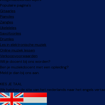
Populaire pagina's
Gitaarles
Pianoles
Zangles
Ukeleleles
Saxofoonles
Drumles
Les in elektronische muziek
Online muziek lessen
Verkoopvoorwaarden
Wil je docent bij ons worden?
Ben je muziekdocent met een opleiding?
Meld je dan bij ons aan.
KIES JE TAAL
We hebben de site van het nederlands naar het engels vertaald.