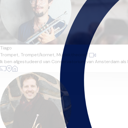
Tiago
Trompet,
Trompet/kornet,
Muziektheorie
|
Ik ben afgestudeerd van Conservatorium van Amsterdam als klas