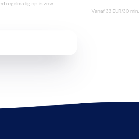
d regelmatig op in zow...
Vanaf 33
EUR/30 min.