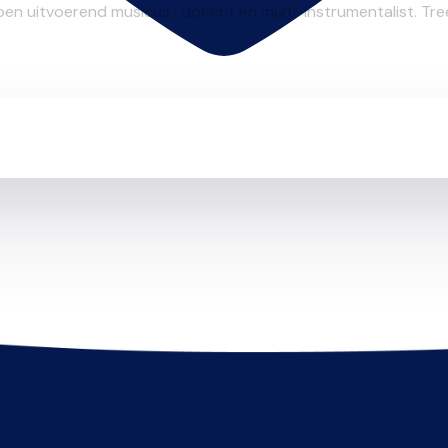
 ben uitvoerend musicus , docent en multi-instrumentalist. Tree