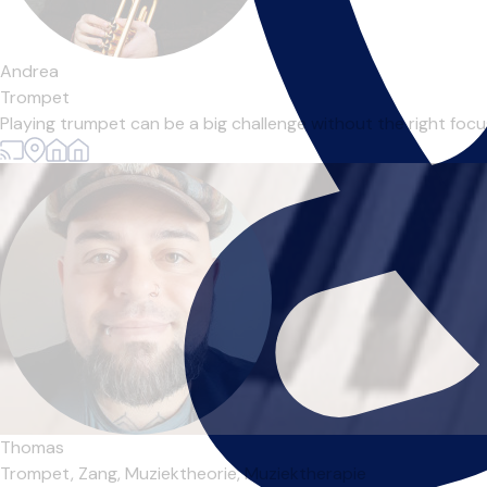
Andrea
Trompet
Playing trumpet can be a big challenge without the right focus
Thomas
Trompet,
Zang,
Muziektheorie,
Muziektherapie