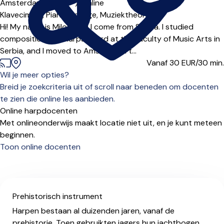
Amsterdam (1018***),
Online
Klavecimbel,
Piano,
Solfège,
Muziektheorie
Hi! My name is Miloš, and I come from Serbia. I studied
composition and harpsichord at the Faculty of Music Arts in
Serbia, and I moved to Amsterdam t...
Vanaf 30
EUR/30 min.
Wil je meer opties?
Breid je zoekcriteria uit of scroll naar beneden om docenten
te zien die online les aanbieden.
Online harpdocenten
Met onlineonderwijs maakt locatie niet uit, en je kunt meteen
beginnen.
Toon online docenten
Prehistorisch instrument
Harpen bestaan al duizenden jaren, vanaf de
prehistorie. Toen gebruikten jagers hun jachtbogen