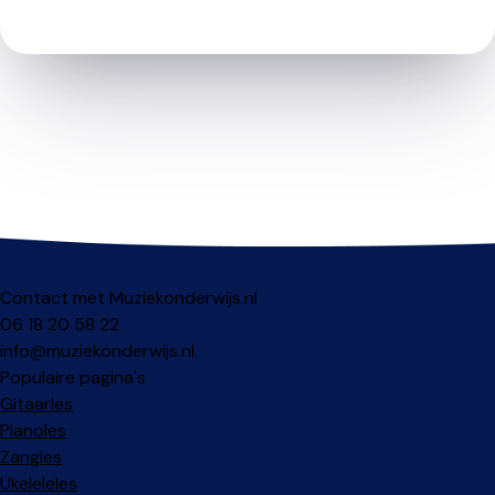
Contact met Muziekonderwijs.nl
06 18 20 58 22
info@muziekonderwijs.nl
Populaire pagina's
Gitaarles
Pianoles
Zangles
Ukeleleles