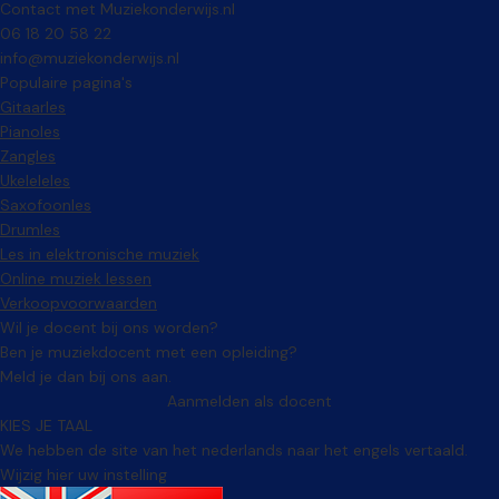
Contact met Muziekonderwijs.nl
06 18 20 58 22
info@muziekonderwijs.nl
Populaire pagina's
Gitaarles
Pianoles
Zangles
Ukeleleles
Saxofoonles
Drumles
Les in elektronische muziek
Online muziek lessen
Verkoopvoorwaarden
Wil je docent bij ons worden?
Ben je muziekdocent met een opleiding?
Meld je dan bij ons aan.
Aanmelden als docent
KIES JE TAAL
We hebben de site van het nederlands naar het engels vertaald.
Wijzig hier uw instelling