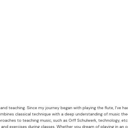
Open menu
g and teaching. Since my journey began with playing the flute, I’ve h
mbines classical technique with a deep understanding of music theo
proaches to teaching music, such as Orff Schulwerk, technology, etc.
 and exercises during classes. Whether you dream of playing in an o