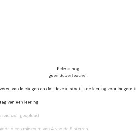
Pelin is nog
geen SuperTeacher.
n van leerlingen en dat deze in staat is de leerling voor langere ti
ag van een leerling
n zichzelf geupload
middeld een minimum van 4 van de 5 sterren.