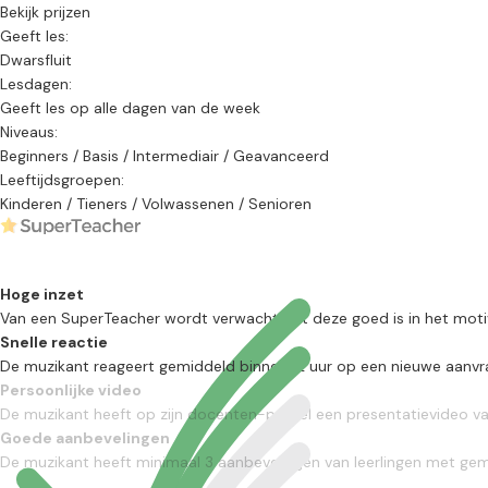
Bekijk prijzen
Geeft les:
Dwarsfluit
Lesdagen:
Geeft les op alle dagen van de week
Niveaus:
Beginners / Basis / Intermediair / Geavanceerd
Leeftijdsgroepen:
Kinderen / Tieners / Volwassenen / Senioren
Hoge inzet
Van een SuperTeacher wordt verwacht dat deze goed is in het motivere
Snelle reactie
De muzikant reageert gemiddeld binnen 12 uur op een nieuwe aanvra
Persoonlijke video
De muzikant heeft op zijn docenten-profiel een presentatievideo va
Goede aanbevelingen
De muzikant heeft minimaal 3 aanbevelingen van leerlingen met ge