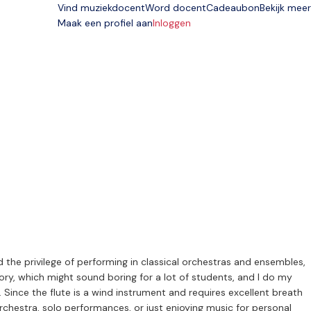
Vind muziekdocent
Word docent
Cadeaubon
Bekijk meer
Maak een profiel aan
Inloggen
ad the privilege of performing in classical orchestras and ensembles,
ry, which might sound boring for a lot of students, and I do my
 Since the flute is a wind instrument and requires excellent breath
rchestra, solo performances, or just enjoying music for personal