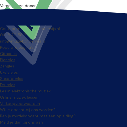
Vergelijkbare docenten
Contact met Muziekonderwijs.nl
06 18 20 58 22
info@muziekonderwijs.nl
Populaire pagina's
Gitaarles
Pianoles
Zangles
Ukeleleles
Saxofoonles
Drumles
Les in elektronische muziek
Online muziek lessen
Verkoopvoorwaarden
Wil je docent bij ons worden?
Ben je muziekdocent met een opleiding?
Meld je dan bij ons aan.