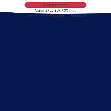
Schrijf bericht
Vanaf 27,22 EUR / 30 min.
Gemiddelde responstijd: 3u of minder