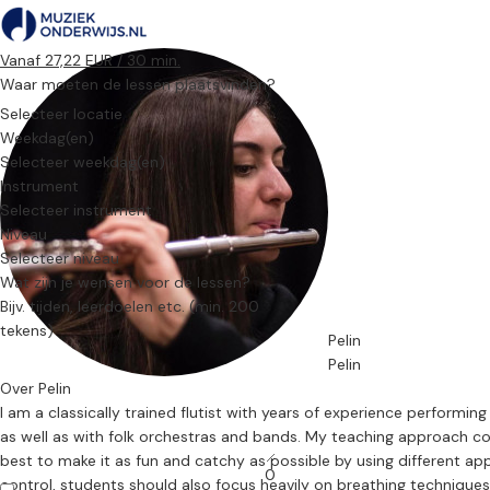
Vanaf 27,22 EUR / 30 min.
Waar moeten de lessen plaatsvinden?
Selecteer locatie
Weekdag(en)
Selecteer weekdag(en)
Instrument
Selecteer instrument
Niveau
Selecteer niveau
Wat zijn je wensen voor de lessen?
Pelin
Pelin
Over Pelin
I am a classically trained flutist with years of experience performin
as well as with folk orchestras and bands. My teaching approach co
best to make it as fun and catchy as possible by using different ap
0
control, students should also focus heavily on breathing techniques