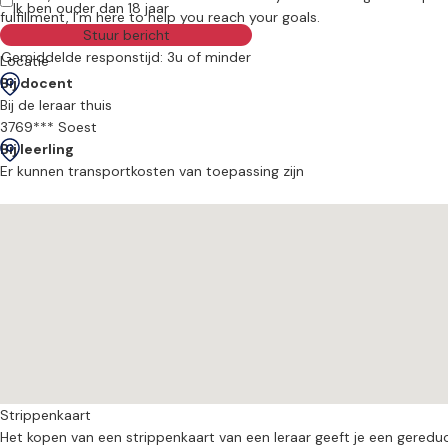
Ik ben ouder dan 18 jaar
fulfillment, I’m here to help you reach your goals.
Stuur bericht
Gemiddelde responstijd: 3u of minder
Locatie
Bij docent
Bij de leraar thuis
3769*** Soest
Bij leerling
Er kunnen transportkosten van toepassing zijn
Strippenkaart
Het kopen van een strippenkaart van een leraar geeft je een gereduceer