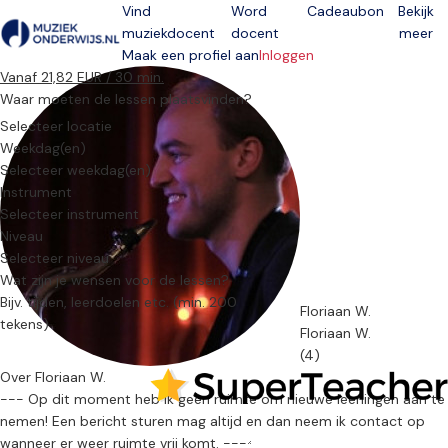
Vind
Word
Cadeaubon
Bekijk
muziekdocent
docent
meer
Open menu
Maak een profiel aan
Inloggen
Vanaf 21,82 EUR / 30 min.
Waar moeten de lessen plaatsvinden?
Selecteer locatie
Weekdag(en)
Selecteer weekdag(en)
Instrument
Selecteer instrument
Niveau
Selecteer niveau
Wat zijn je wensen voor de lessen?
Floriaan W.
Floriaan W.
(4)
Over Floriaan W.
--- Op dit moment heb ik geen ruimte om nieuwe leerlingen aan te
nemen! Een bericht sturen mag altijd en dan neem ik contact op
wanneer er weer ruimte vrij komt. ---