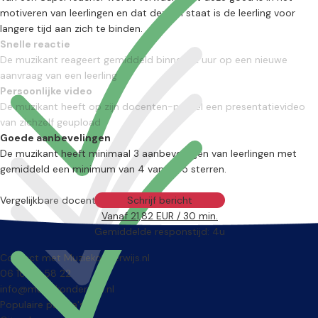
motiveren van leerlingen en dat deze in staat is de leerling voor
langere tijd aan zich te binden.
Snelle reactie
De muzikant reageert gemiddeld binnen 12 uur op een nieuwe
aanvraag van een leerling
Persoonlijke video
De muzikant heeft op zijn docenten-profiel een presentatievideo
van zichzelf geupload
Goede aanbevelingen
De muzikant heeft minimaal 3 aanbevelingen van leerlingen met
gemiddeld een minimum van 4 van de 5 sterren.
Vergelijkbare docenten
Schrijf bericht
Vanaf 21,82 EUR / 30 min.
Gemiddelde responstijd: 4u
Contact met Muziekonderwijs.nl
06 18 20 58 22
info@muziekonderwijs.nl
Populaire pagina's