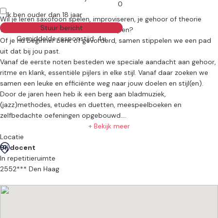
0
Ik ben ouder dan 18 jaar
Wil je leren saxofoon spelen, improviseren, je gehoor of theorie
Stuur bericht
verbeteren of muzikaal verder verdiepen?
Gemiddelde responstijd: 4u
Of je nu beginner bent of gevorderd, samen stippelen we een pad
uit dat bij jou past.
Vanaf de eerste noten besteden we speciale aandacht aan gehoor,
ritme en klank, essentiële pijlers in elke stijl. Vanaf daar zoeken we
samen een leuke en efficiënte weg naar jouw doelen en stijl(en).
Door de jaren heen heb ik een berg aan bladmuziek,
(jazz)methodes, etudes en duetten, meespeelboeken en
zelfbedachte oefeningen opgebouwd.
Ik geef momenteel les op een locatie in Loosduinen, eventuele
+ Bekijk meer
andere locatie in overleg.
Locatie
Bij docent
Aarzel niet om contact op te nemen als je meer wilt weten of
In repetitieruimte
meteen wilt beginnen!
2552*** Den Haag
--------------------------------------------------------
------------------------------