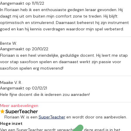
Aangemaakt op 11/11/22
In Floriaan heb ik een enthousiaste gedegen leraar gevonden. Hij
daagt mij uit om buiten mijn comfort zone te treden. Hij blijft
optimistisch en stimulerend. Daarnaast beheerst hij zijn instrument
goed en kan hij kennis overdragen waardoor mijn spel verbeterd.
Bente W.
Aangemaakt op 20/10/22
Floriaan is een heel vriendelijke, geduldige docent. Hij leert me stap
voor stap saxofoon spelen en daarnaast werkt zijn passie voor
saxofoon spelen erg motiverend!
Maaike V. R.
Aangemaakt op 02/12/21
Hele fijne docent die ik iedereen zou aanraden!
Meer aanbevelingen
Floriaan W. is een
SuperTeacher
en wordt door ons aanbevolen.
Hoge inzet
Van een SuperTeacher wordt verwacht dat deze goed is in het